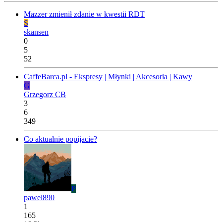
Mazzer zmienił zdanie w kwestii RDT
S
skansen
0
5
52
CaffeBarca.pl - Ekspresy | Młynki | Akcesoria | Kawy
G
Grzegorz CB
3
6
349
Co aktualnie popijacie?
P
pawel890
1
165