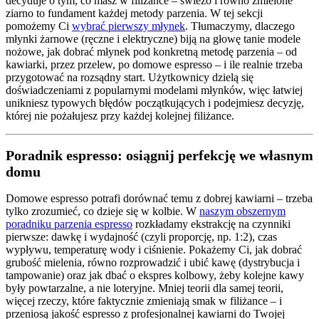
decyduje o tym, co masz w filiżance – świeżo i równo zmielone
ziarno to fundament każdej metody parzenia. W tej sekcji
pomożemy Ci
wybrać pierwszy młynek
. Tłumaczymy, dlaczego
młynki żarnowe (ręczne i elektryczne) biją na głowę tanie modele
nożowe, jak dobrać młynek pod konkretną metodę parzenia – od
kawiarki, przez przelew, po domowe espresso – i ile realnie trzeba
przygotować na rozsądny start. Użytkownicy dzielą się
doświadczeniami z popularnymi modelami młynków, więc łatwiej
unikniesz typowych błędów początkujących i podejmiesz decyzję,
której nie pożałujesz przy każdej kolejnej filiżance.
Poradnik espresso: osiągnij perfekcję we własnym
domu
Domowe espresso potrafi dorównać temu z dobrej kawiarni – trzeba
tylko zrozumieć, co dzieje się w kolbie. W
naszym obszernym
poradniku parzenia espresso
rozkładamy ekstrakcję na czynniki
pierwsze: dawkę i wydajność (czyli proporcję, np. 1:2), czas
wypływu, temperaturę wody i ciśnienie. Pokażemy Ci, jak dobrać
grubość mielenia, równo rozprowadzić i ubić kawę (dystrybucja i
tampowanie) oraz jak dbać o ekspres kolbowy, żeby kolejne kawy
były powtarzalne, a nie loteryjne. Mniej teorii dla samej teorii,
więcej rzeczy, które faktycznie zmieniają smak w filiżance – i
przeniosą jakość espresso z profesjonalnej kawiarni do Twojej