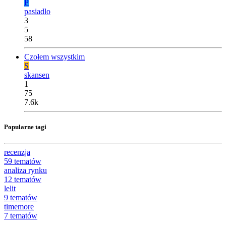
P
pasiadlo
3
5
58
Czołem wszystkim
S
skansen
1
75
7.6k
Popularne tagi
recenzja
59
tematów
analiza rynku
12
tematów
lelit
9
tematów
timemore
7
tematów