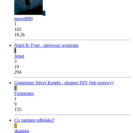
P
pawel890
1
165
18.2k
Nurri R-Type - pierwsze wrażenia
J
Jenot
3
19
294
Gaggiuino Silver Knight - ekspres DIY (lub gotowy)
F
Formentor
1
9
155
Co zamiast odbijaka?
S
skansen