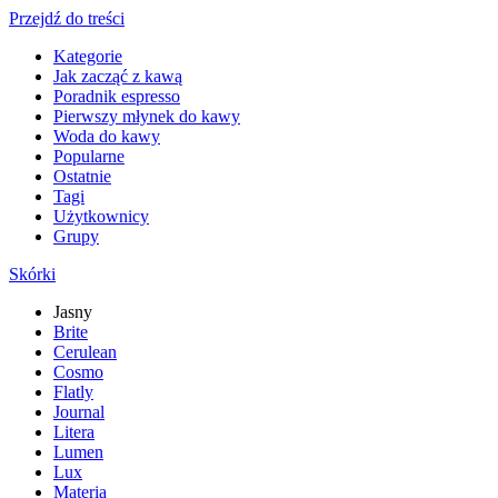
Przejdź do treści
Kategorie
Jak zacząć z kawą
Poradnik espresso
Pierwszy młynek do kawy
Woda do kawy
Popularne
Ostatnie
Tagi
Użytkownicy
Grupy
Skórki
Jasny
Brite
Cerulean
Cosmo
Flatly
Journal
Litera
Lumen
Lux
Materia