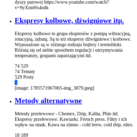
dyszy parowej https://www.youtube.com/watch?
v=9yXnnHs4ndk
Ekspresy kolbowe, dźwigniowe itp.
Ekspresy kolbowe to grupa ekspresów z pompą wibracyjną,
rotacyjną, zębatą. Są to też ekspresy dźwigniowe i korbowe.
Wyposażone są w różnego rodzaju bojlery i termobloki.
Różnią się od siebie sposobem regulacji i utrzymywania
temperatury, grupami zaparzającymi itd.
74
529
74
Tematy
529
Posty
P
[image: 1785571967065-img_3879.jpeg]
Metody alternatywne
Metody przelewowe - Chemex, Drip, Kalita, Phin itd.
Ekspresy przelewowe. Kawiarki. French press. Filtry i ich
wpływ na smak. Kawa na zimno - cold brew, cold drip, nitro.
18
189