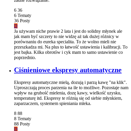
żadne rozwiązanie.
6
36
6
Tematy
36
Posty
D
Ja używam niche prawie 2 lata i jest do solidny młynek ale
jak mam być szczery to nie widzę aż tak dużej różnicy w
porównaniu do eureka specialita. To że wolno mieli nie
przeszkadza mi. Na plus to łatwość ustawienia i kalibracji. To
jest bajka. Kilka obrotów i cyk mam to samo ustawienie co
poprzednio.
Ciśnieniowe ekspresy automatyczne
Ekspresy automatyczne mielą, dozują i parzą kawę "na klik".
Uproszczają proces parzenia na ile to możliwe. Pozostaje nam
wpływ na grubość mielenia, dozę kawy, wielkość uzysku,
temperaturę itd. Ekspresy te różnią się od siebie młynkiem,
zaparzaczem, systemem spieniania mleka.
8
88
8
Tematy
88
Posty
D