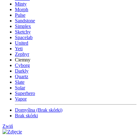
Minty
Morph
Pulse
Sandstone
Simplex
Sketchy
Spacelab
United
Yeti
Zephyr
Ciemny
Cyborg
Darkly
Quartz
Slate
Solar
Superhero
Vapor
Domyślna (Brak skórki)
Brak skórki
Zwiń