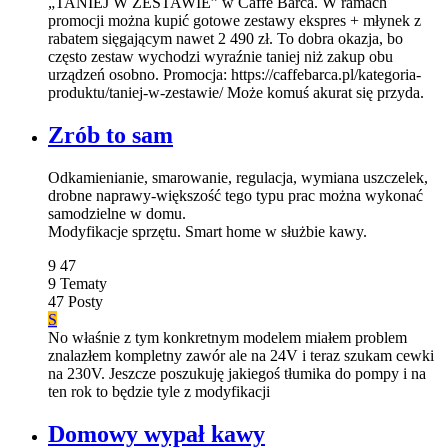
„TANIEJ W ZESTAWIE” w Caffe Barca. W ramach
promocji można kupić gotowe zestawy ekspres + młynek z
rabatem sięgającym nawet 2 490 zł. To dobra okazja, bo
często zestaw wychodzi wyraźnie taniej niż zakup obu
urządzeń osobno. Promocja: https://caffebarca.pl/kategoria-
produktu/taniej-w-zestawie/ Może komuś akurat się przyda.
Zrób to sam
Odkamienianie, smarowanie, regulacja, wymiana uszczelek,
drobne naprawy-większość tego typu prac można wykonać
samodzielne w domu.
Modyfikacje sprzętu. Smart home w służbie kawy.
9
47
9
Tematy
47
Posty
S
No właśnie z tym konkretnym modelem miałem problem
znalazłem kompletny zawór ale na 24V i teraz szukam cewki
na 230V. Jeszcze poszukuję jakiegoś tłumika do pompy i na
ten rok to będzie tyle z modyfikacji
Domowy wypał kawy