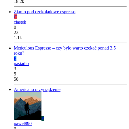
18.2k
Ziarno pod czekoladowe espresso
C
ciastek
0
23
1.1k
Meticulous Espresso – czy było warto czekać ponad 3,5
roku?
P
pasiadlo
3
5
58
Americano przyrządzenie
P
pawel890
0