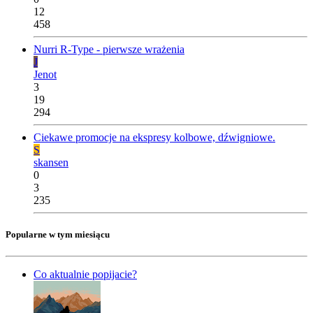
12
458
Nurri R-Type - pierwsze wrażenia
J
Jenot
3
19
294
Ciekawe promocje na ekspresy kolbowe, dźwigniowe.
S
skansen
0
3
235
Popularne w tym miesiącu
Co aktualnie popijacie?