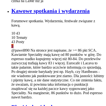
czeka na LaMe niż ja
Kawowe spotkania i wydarzenia
Forumowe spotkania. Wydarzenia, festiwale związane z
kawą.
10
43
10
Tematy
43
Posty
S
@pawel890 Na stronce jest napisane, że >= 86 pkt SCA.
Kawiarnie Speciality mają kawę od 80 punktów w górę. Do
espresso rzadko kupujemy więcej niż 80-84. Do przelewów
zazwyczaj trafiają kawy 83 i więcej. Eurocafe i Lacava to
takie palarnie, które bardzo uczciwie informują co sprzedają.
Po drugiej stronie barykady jest np. Hayb, czy Hardbeans -
nie wiadomo jak punktowane jest ziarno. Dla jasności: lubimy
i pijemy kawę, a nie dane statystyczne. Co nie zmienia faktu,
że uważam, iż powinna taka informacja o punktacji
znajdować się na każdej paczce kawy sygnowanej jako
Speciality. Na marginesie, 86 punktów to dużo. Pod espresso
nawet bardzo.