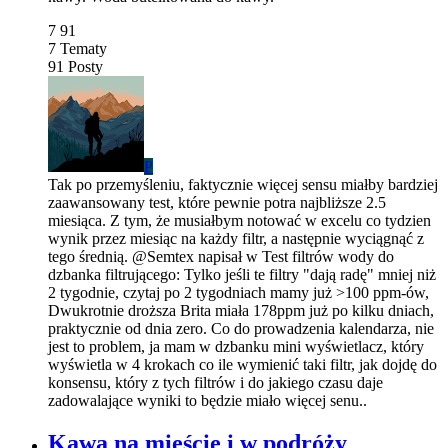
7
91
7
Tematy
91
Posty
P
Tak po przemyśleniu, faktycznie więcej sensu miałby bardziej
zaawansowany test, które pewnie potra najbliższe 2.5
miesiąca. Z tym, że musiałbym notować w excelu co tydzien
wynik przez miesiąc na każdy filtr, a następnie wyciągnąć z
tego średnią. @Semtex napisał w Test filtrów wody do
dzbanka filtrującego: Tylko jeśli te filtry "dają radę" mniej niż
2 tygodnie, czytaj po 2 tygodniach mamy już >100 ppm-ów,
Dwukrotnie droższa Brita miała 178ppm już po kilku dniach,
praktycznie od dnia zero. Co do prowadzenia kalendarza, nie
jest to problem, ja mam w dzbanku mini wyświetlacz, który
wyświetla w 4 krokach co ile wymienić taki filtr, jak dojdę do
konsensu, który z tych filtrów i do jakiego czasu daje
zadowalające wyniki to będzie miało więcej senu..
Kawa na mieście i w podróży