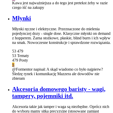
Kawa jest najważniejsza a do tego jest pretekst żeby w razie
czego iść na zakupy
Młynki
Młynki ręczne i elektryczne. Przeznaczone do mielenia
pojedynczej dozy - single dose. Klasyczne młynki on demand
z hopperem. Żarna stożkowe, płaskie, blind burrs i ich wpływ
na smak. Nowoczesne konstrukcje i sprawdzone rozwiązania.
53
479
53
Tematy
479
Posty
S
@Formentor napisał: A skąd wiadomo co było najpierw?
Śledzę rynek i komunikację Mazzera ale dowodów nie
zbieram
Akcesoria domowego baristy - wagi,
tampery, pojemniki itd.
Akcesoria takie jak tamper i waga są niezbędne. Oprócz nich
do wyboru mamy sitka precyzyjne (stosowane zamiast