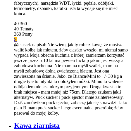
fabrycznych), narzędzia WDT, łyżki, pędzle, odbijaki,
termometry, dzbanki, karafki-lista ta wydaje się nie mieć
końca.
40
360
40
Tematy
360
Posty
S
@ciastek napisał: Nie wiem, jak ty robisz kawę, że musisz
walić kolbą jak młotem, żeby ciastko wyszło, mi niemal samo
wypada Moja obecna kuchnia z której zamierzam korzystać
jeszcze przez 5-10 lat ma pewien fuckup jakim jest wisząca
zabudowa kuchenna. Nie mam na myśli szafek, mam na
myśli zabudowę dolną zwieńczoną blatem. Jest ona
zawieszona na ścianie. Jako, że Bianca/Mini to +/- 30 kg a
drugie tyle to młynki to dołożyłem nóżki. Mimo to walenie
odbijakiem nie jest niczym przyjemnym. Druga kwestia to
brak miejsca - mam mniej niż 75cm. Dlatego szukam jakiś
alternatyw. Puck sucker i puck ejector mnie zainteresowały.
Dziś zamówiłem puck ejector, zobaczę jak się sprawdzi. Jako
plan B mam puck sucker i jego ewentualną przeróbkę żeby
pasował do mojej kolby.
Kawa ziarnista