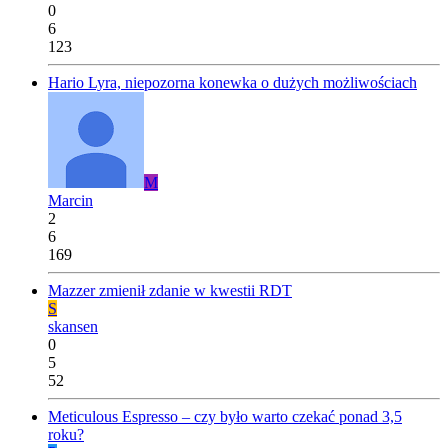
0
6
123
Hario Lyra, niepozorna konewka o dużych możliwościach
M
Marcin
2
6
169
Mazzer zmienił zdanie w kwestii RDT
S
skansen
0
5
52
Meticulous Espresso – czy było warto czekać ponad 3,5
roku?