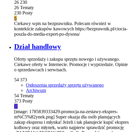
26
230
26
Tematy
230
Posty
S
Ciekawy wpis na bezprawniku. Polecam również w
kontekście zakupów kawowych https://bezprawnik.pl/ciocia-
poszla-do-media-expert-po-dysona/
Dział handlowy
Oferty sprzedaży i zakupu sprzętu nowego i używanego.
Ciekawe oferty w Internecie. Promocje i wyprzedaże. Opinie
o sprzedawcach i serwisach.
54
373
Ogłoszenia sprzedaży sprzętu używanego
Archiwum
54
Tematy
373
Posty
G
[image: 1785839333429-promocja-na-zestawy-ekspres-
m%C5%82ynek.png] Super okazja dla osób planujących
zakup ekspresu i młynka! Jeżeli i tak planujecie kupić ekspres
kolbowy oraz młynek, warto najpierw sprawdzić promocję