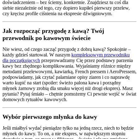
doświadczeniem – bez ściemy, konkretnie. Znajdziesz tu coś dla
siebie niezależnie od tego, czy dopiero kupiłeś pierwszy przelew,
czy kręcisz profile ciśnienia na ekspresie dźwigniowym.
Jak rozpocząć przygodę z kawą? Twój
przewodnik po kawowym świecie
Nie wiesz, od czego zacząć przygodę z dobrą kawą? Spokojnie –
każdy gdzieś startował. W naszym
kompleksowym przewodniku
dla początkujących
przeprowadzamy Cię przez podstawy parzenia
kawy bez zbędnego komplikowania. Wyjaśniamy różnice między
metodami przelewowymi, kawiarką, French pressem i AeroPressem,
podpowiadamy, jak czytać palarniane opisy ziaren i co naprawdę
warto kupić na start (spoiler: świeżo palona kawa i porządny
młynek żarnowy zrobią dla smaku więcej niż drogi ekspres). Masz
pytania? Pytaj śmiało – chętnie pomożemy Ci pewnie wejść w świat
domowych rytuałów kawowych.
Wybór pierwszego młynka do kawy
Jeśli miałbyś wydać pieniądze tylko na jedną rzecz, niech to będzie
młynek do kawy. To on, a nie ekspres, w największym stopniu