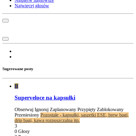
Najpierw najnowsze
Najwięcej głosów
Sugerowane posty
H
Superveloce na kapsułki
Obserwuj
Ignoruj
Zaplanowany
Przypięty
Zablokowany
Przeniesiony
Pozostałe - kapsułki, saszetki ESE, brew bagi,
drip bagi, kawa rozpuszczalna itp.
3
0
Głosy