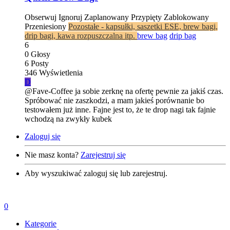
Obserwuj
Ignoruj
Zaplanowany
Przypięty
Zablokowany
Przeniesiony
Pozostałe - kapsułki, saszetki ESE, brew bagi,
drip bagi, kawa rozpuszczalna itp.
brew bag
drip bag
6
0
Głosy
6
Posty
346
Wyświetlenia
D
@Fave-Coffee ja sobie zerknę na ofertę pewnie za jakiś czas.
Spróbować nie zaszkodzi, a mam jakieś porównanie bo
testowałem już inne. Fajne jest to, że te drop nagi tak fajnie
wchodzą na zwykły kubek
Zaloguj się
Nie masz konta?
Zarejestruj się
Aby wyszukiwać zaloguj się lub zarejestruj.
0
Kategorie