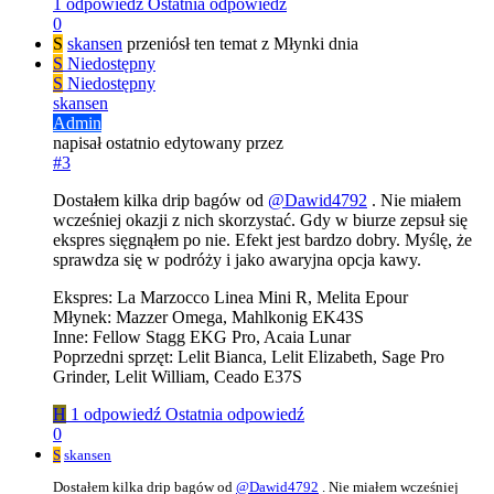
1 odpowiedź
Ostatnia odpowiedź
0
S
skansen
przeniósł ten temat z Młynki dnia
S
Niedostępny
S
Niedostępny
skansen
Admin
napisał
ostatnio edytowany przez
#3
Dostałem kilka drip bagów od
@
Dawid4792
. Nie miałem
wcześniej okazji z nich skorzystać. Gdy w biurze zepsuł się
ekspres sięgnąłem po nie. Efekt jest bardzo dobry. Myślę, że
sprawdza się w podróży i jako awaryjna opcja kawy.
Ekspres: La Marzocco Linea Mini R, Melita Epour
Młynek: Mazzer Omega, Mahlkonig EK43S
Inne: Fellow Stagg EKG Pro, Acaia Lunar
Poprzedni sprzęt: Lelit Bianca, Lelit Elizabeth, Sage Pro
Grinder, Lelit William, Ceado E37S
H
1 odpowiedź
Ostatnia odpowiedź
0
S
skansen
Dostałem kilka drip bagów od
@
Dawid4792
. Nie miałem wcześniej