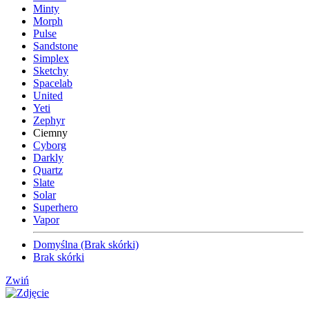
Minty
Morph
Pulse
Sandstone
Simplex
Sketchy
Spacelab
United
Yeti
Zephyr
Ciemny
Cyborg
Darkly
Quartz
Slate
Solar
Superhero
Vapor
Domyślna (Brak skórki)
Brak skórki
Zwiń