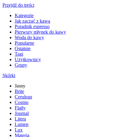
Przejdź do treści
Kategorie
Jak zacząć z kawą
Poradnik espresso
Pierwszy młynek do kawy
Woda do kawy
Popularne
Ostatnie
Tagi
Użytkownicy
Grupy
Skórki
Jasny
Brite
Cerulean
Cosmo
Flatly
Journal
Litera
Lumen
Lux
Materia