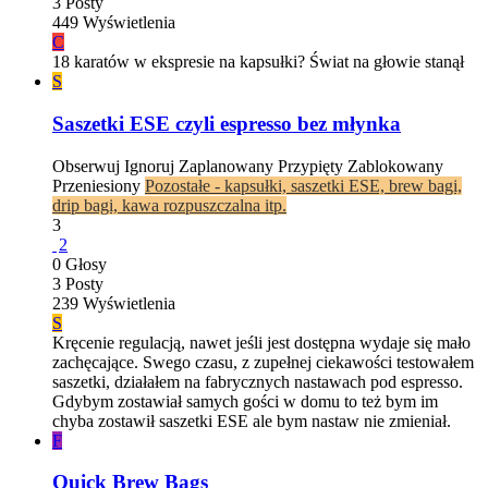
3
Posty
449
Wyświetlenia
C
18 karatów w ekspresie na kapsułki? Świat na głowie stanął
S
Saszetki ESE czyli espresso bez młynka
Obserwuj
Ignoruj
Zaplanowany
Przypięty
Zablokowany
Przeniesiony
Pozostałe - kapsułki, saszetki ESE, brew bagi,
drip bagi, kawa rozpuszczalna itp.
3
2
0
Głosy
3
Posty
239
Wyświetlenia
S
Kręcenie regulacją, nawet jeśli jest dostępna wydaje się mało
zachęcające. Swego czasu, z zupełnej ciekawości testowałem
saszetki, działałem na fabrycznych nastawach pod espresso.
Gdybym zostawiał samych gości w domu to też bym im
chyba zostawił saszetki ESE ale bym nastaw nie zmieniał.
F
Quick Brew Bags