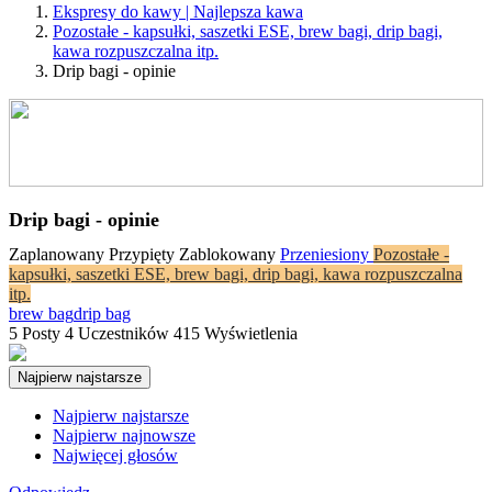
Ekspresy do kawy | Najlepsza kawa
Pozostałe - kapsułki, saszetki ESE, brew bagi, drip bagi,
kawa rozpuszczalna itp.
Drip bagi - opinie
Drip bagi - opinie
Zaplanowany
Przypięty
Zablokowany
Przeniesiony
Pozostałe -
kapsułki, saszetki ESE, brew bagi, drip bagi, kawa rozpuszczalna
itp.
brew bag
drip bag
5
Posty
4
Uczestników
415
Wyświetlenia
Najpierw najstarsze
Najpierw najstarsze
Najpierw najnowsze
Najwięcej głosów