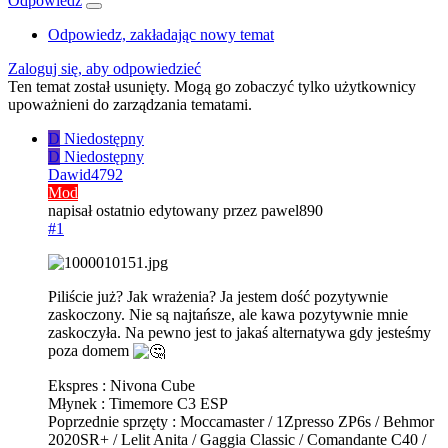
Odpowiedz
Odpowiedz, zakładając nowy temat
Zaloguj się, aby odpowiedzieć
Ten temat został usunięty. Mogą go zobaczyć tylko użytkownicy
upoważnieni do zarządzania tematami.
D
Niedostępny
D
Niedostępny
Dawid4792
Mod
napisał
ostatnio edytowany przez pawel890
#1
Piliście już? Jak wrażenia? Ja jestem dość pozytywnie
zaskoczony. Nie są najtańsze, ale kawa pozytywnie mnie
zaskoczyła. Na pewno jest to jakaś alternatywa gdy jesteśmy
poza domem
Ekspres : Nivona Cube
Młynek : Timemore C3 ESP
Poprzednie sprzęty : Moccamaster / 1Zpresso ZP6s / Behmor
2020SR+ / Lelit Anita / Gaggia Classic / Comandante C40 /