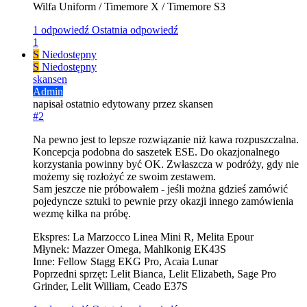
Wilfa Uniform / Timemore X / Timemore S3
1 odpowiedź
Ostatnia odpowiedź
1
S
Niedostępny
S
Niedostępny
skansen
Admin
napisał
ostatnio edytowany przez skansen
#2
Na pewno jest to lepsze rozwiązanie niż kawa rozpuszczalna.
Koncepcja podobna do saszetek ESE. Do okazjonalnego
korzystania powinny być OK. Zwłaszcza w podróży, gdy nie
możemy się rozłożyć ze swoim zestawem.
Sam jeszcze nie próbowałem - jeśli można gdzieś zamówić
pojedyncze sztuki to pewnie przy okazji innego zamówienia
wezmę kilka na próbę.
Ekspres: La Marzocco Linea Mini R, Melita Epour
Młynek: Mazzer Omega, Mahlkonig EK43S
Inne: Fellow Stagg EKG Pro, Acaia Lunar
Poprzedni sprzęt: Lelit Bianca, Lelit Elizabeth, Sage Pro
Grinder, Lelit William, Ceado E37S