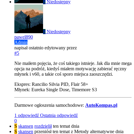
P
Niedostępny
P
Niedostępny
pawel890
Admin
napisał
ostatnio edytowany przez
#5
Nie maiłem pojęcia, że coś takiego istnieje. Jak dla mnie mega
opcja na podróż, kiedyś miałem motywację zabierać ręczny
młynek i v60, a takie coś sporo miejsca zaoszczędzi.
Ekspres: Rancilio Silvia PID, Flair 58+
Młynek: Eureka Single Dose, Timemore S3
Darmowe ogłoszenia samochodowe:
AutoKompas.pl
1 odpowiedź
Ostatnia odpowiedź
0
S
skansen
rozdzielił
ten temat dnia
S
skansen
przeniósł ten temat z Metody alternatywne dnia