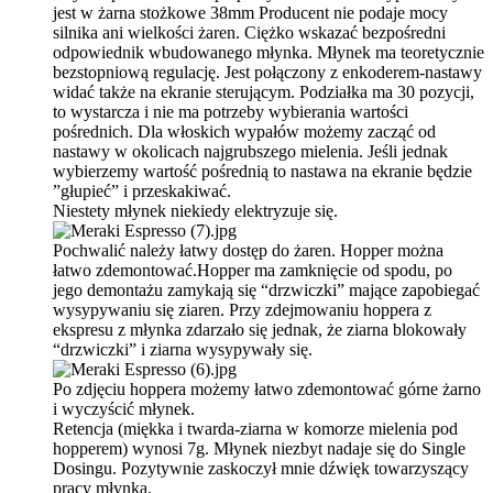
jest w żarna stożkowe 38mm Producent nie podaje mocy
silnika ani wielkości żaren. Ciężko wskazać bezpośredni
odpowiednik wbudowanego młynka. Młynek ma teoretycznie
bezstopniową regulację. Jest połączony z enkoderem-nastawy
widać także na ekranie sterującym. Podziałka ma 30 pozycji,
to wystarcza i nie ma potrzeby wybierania wartości
pośrednich. Dla włoskich wypałów możemy zacząć od
nastawy w okolicach najgrubszego mielenia. Jeśli jednak
wybierzemy wartość pośrednią to nastawa na ekranie będzie
”głupieć” i przeskakiwać.
Niestety młynek niekiedy elektryzuje się.
Pochwalić należy łatwy dostęp do żaren. Hopper można
łatwo zdemontować.Hopper ma zamknięcie od spodu, po
jego demontażu zamykają się “drzwiczki” mające zapobiegać
wysypywaniu się ziaren. Przy zdejmowaniu hoppera z
ekspresu z młynka zdarzało się jednak, że ziarna blokowały
“drzwiczki” i ziarna wysypywały się.
Po zdjęciu hoppera możemy łatwo zdemontować górne żarno
i wyczyścić młynek.
Retencja (miękka i twarda-ziarna w komorze mielenia pod
hopperem) wynosi 7g. Młynek niezbyt nadaje się do Single
Dosingu. Pozytywnie zaskoczył mnie dźwięk towarzyszący
pracy młynka.