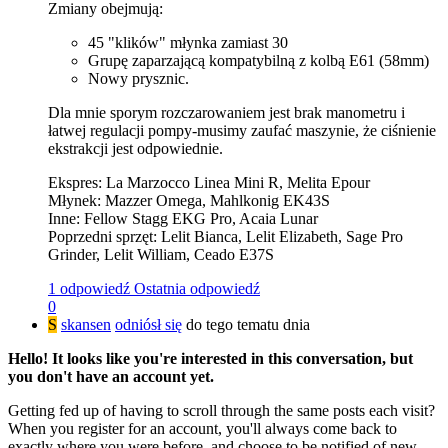
Zmiany obejmują:
45 "klików" młynka zamiast 30
Grupę zaparzającą kompatybilną z kolbą E61 (58mm)
Nowy prysznic.
Dla mnie sporym rozczarowaniem jest brak manometru i
łatwej regulacji pompy-musimy zaufać maszynie, że ciśnienie
ekstrakcji jest odpowiednie.
Ekspres: La Marzocco Linea Mini R, Melita Epour
Młynek: Mazzer Omega, Mahlkonig EK43S
Inne: Fellow Stagg EKG Pro, Acaia Lunar
Poprzedni sprzęt: Lelit Bianca, Lelit Elizabeth, Sage Pro
Grinder, Lelit William, Ceado E37S
1 odpowiedź
Ostatnia odpowiedź
0
S
skansen
odniósł się
do tego tematu dnia
Hello! It looks like you're interested in this conversation, but
you don't have an account yet.
Getting fed up of having to scroll through the same posts each visit?
When you register for an account, you'll always come back to
exactly where you were before, and choose to be notified of new