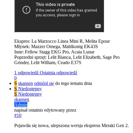
Ekspres: La Marzocco Linea Mini R, Melita Epour
Młynek: Mazzer Omega, Mahlkonig EK43S
Inne: Fellow Stagg EKG Pro, Acaia Lunar
Poprzedni sprzęt: Lelit Bianca, Lelit Elizabeth, Sage Pro
Grinder, Lelit William, Ceado E37S
1 odpowiedź
Ostatnia odpowiedź
0
S
skansen
odniósł się
do tego tematu dnia
S
Niedostępny
S
Niedostępny
skansen
Admin
napisał
ostatnio edytowany przez
#10
Pojawiła się nowa, ulepszona wersja ekspresu Meraki Gen 2.