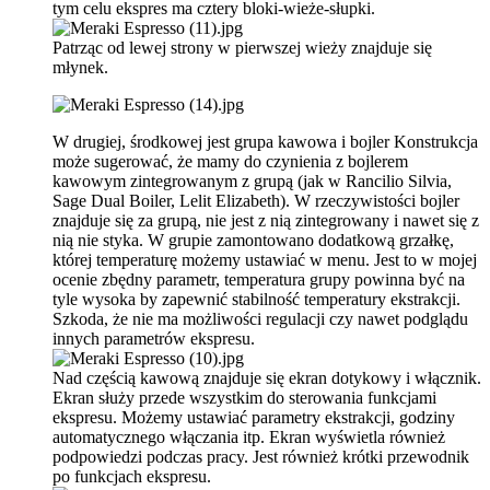
tym celu ekspres ma cztery bloki-wieże-słupki.
Patrząc od lewej strony w pierwszej wieży znajduje się
młynek.
W drugiej, środkowej jest grupa kawowa i bojler Konstrukcja
może sugerować, że mamy do czynienia z bojlerem
kawowym zintegrowanym z grupą (jak w Rancilio Silvia,
Sage Dual Boiler, Lelit Elizabeth). W rzeczywistości bojler
znajduje się za grupą, nie jest z nią zintegrowany i nawet się z
nią nie styka. W grupie zamontowano dodatkową grzałkę,
której temperaturę możemy ustawiać w menu. Jest to w mojej
ocenie zbędny parametr, temperatura grupy powinna być na
tyle wysoka by zapewnić stabilność temperatury ekstrakcji.
Szkoda, że nie ma możliwości regulacji czy nawet podglądu
innych parametrów ekspresu.
Nad częścią kawową znajduje się ekran dotykowy i włącznik.
Ekran służy przede wszystkim do sterowania funkcjami
ekspresu. Możemy ustawiać parametry ekstrakcji, godziny
automatycznego włączania itp. Ekran wyświetla również
podpowiedzi podczas pracy. Jest również krótki przewodnik
po funkcjach ekspresu.