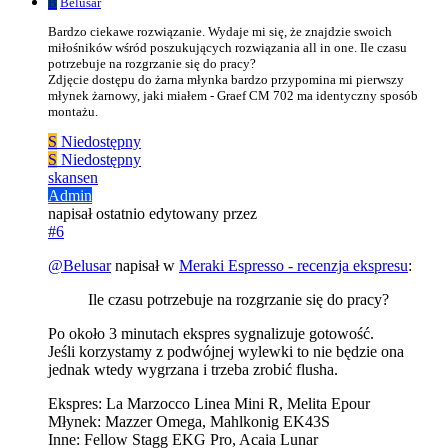
B
Belusar
Bardzo ciekawe rozwiązanie. Wydaje mi się, że znajdzie swoich
miłośników wśród poszukujących rozwiązania all in one. Ile czasu
potrzebuje na rozgrzanie się do pracy?
Zdjęcie dostępu do żarna młynka bardzo przypomina mi pierwszy
młynek żarnowy, jaki miałem - Graef CM 702 ma identyczny sposób
montażu.
S
Niedostępny
S
Niedostępny
skansen
Admin
napisał
ostatnio edytowany przez
#6
@
Belusar
napisał w
Meraki Espresso - recenzja ekspresu
:
Ile czasu potrzebuje na rozgrzanie się do pracy?
Po około 3 minutach ekspres sygnalizuje gotowość.
Jeśli korzystamy z podwójnej wylewki to nie będzie ona
jednak wtedy wygrzana i trzeba zrobić flusha.
Ekspres: La Marzocco Linea Mini R, Melita Epour
Młynek: Mazzer Omega, Mahlkonig EK43S
Inne: Fellow Stagg EKG Pro, Acaia Lunar