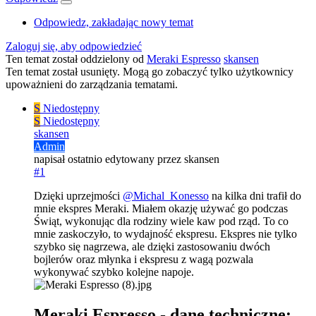
Odpowiedz, zakładając nowy temat
Zaloguj się, aby odpowiedzieć
Ten temat został oddzielony od
Meraki Espresso
skansen
Ten temat został usunięty. Mogą go zobaczyć tylko użytkownicy
upoważnieni do zarządzania tematami.
S
Niedostępny
S
Niedostępny
skansen
Admin
napisał
ostatnio edytowany przez skansen
#1
Dzięki uprzejmości
@
Michal_Konesso
na kilka dni trafił do
mnie ekspres Meraki. Miałem okazję używać go podczas
Świąt, wykonując dla rodziny wiele kaw pod rząd. To co
mnie zaskoczyło, to wydajność ekspresu. Ekspres nie tylko
szybko się nagrzewa, ale dzięki zastosowaniu dwóch
bojlerów oraz młynka i ekspresu z wagą pozwala
wykonywać szybko kolejne napoje.
Meraki Espresso - dane techniczne: