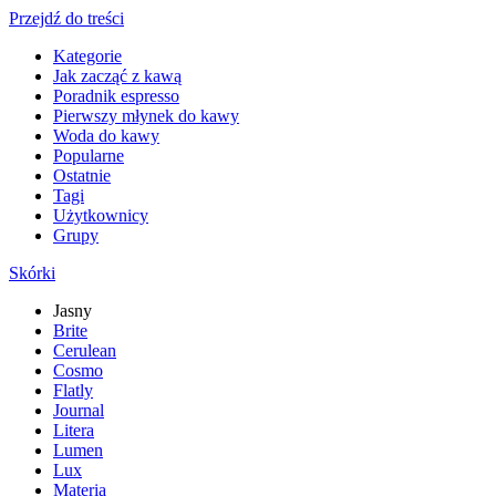
Przejdź do treści
Kategorie
Jak zacząć z kawą
Poradnik espresso
Pierwszy młynek do kawy
Woda do kawy
Popularne
Ostatnie
Tagi
Użytkownicy
Grupy
Skórki
Jasny
Brite
Cerulean
Cosmo
Flatly
Journal
Litera
Lumen
Lux
Materia