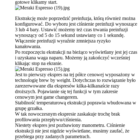
gotowe klikamy start.
Ekstrakcję może poprzedzić preinfuzja, którą również można
konfigurować. Do wyboru jest ciśnienie preinfuzji wynoszące
3 lub 4 bary. Ustawić możemy też czas trwania preinfuzji
wynoszący od 5 do 15 sekund ustawiany co 1 sekundę.
Włączenie preinfuzji wyraźnie zmniejsza ryzyko
kanałowania.
Po rozpoczęciu ekstrakcji na bieżąco wyświetlany jest jej czas
i uzyskana waga naparu. Możemy ją zakończyć wcześniej
klikając stop na ekranie.
Jest to pierwszy ekspres na tej półce cenowej wyposażony w
technologię brew by weight. Dotychczas to rozwiązanie było
zarezerwowane dla ekspresów kilka-kilkanaście razy
droższych. Pojawianie się tej funkcji w tym zakresie
cenowym jest game changerem.
Stabilność temperaturową ekstrakcji poprawia wbudowana w
grupę grzałka.
W tak nowoczesnym ekspresie zaskakuje trochę brak
profilowania przepływu/ciśnienia.
Niestety ekspres jest pozbawiony manometru. Ciśnienie
ekstrakcji nie jest nigdzie wyświetlane, musimy zaufać, że
przebiega przy zadanych parametrach.