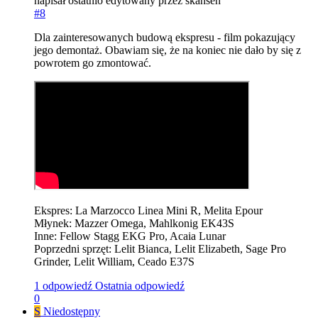
napisał
ostatnio edytowany przez skansen
#8
Dla zainteresowanych budową ekspresu - film pokazujący
jego demontaż. Obawiam się, że na koniec nie dało by się z
powrotem go zmontować.
Ekspres: La Marzocco Linea Mini R, Melita Epour
Młynek: Mazzer Omega, Mahlkonig EK43S
Inne: Fellow Stagg EKG Pro, Acaia Lunar
Poprzedni sprzęt: Lelit Bianca, Lelit Elizabeth, Sage Pro
Grinder, Lelit William, Ceado E37S
1 odpowiedź
Ostatnia odpowiedź
0
S
Niedostępny