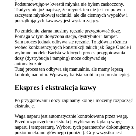
Podsumowując-w kwestii młynka nie byłem zaskoczony.
Tradycyjnie już napiszę, że młynek ten nie jest co prawda
szczytem młynkowej techniki, ale dla ciemnych wypałów i
początkujących kawoszy jest wystarczający.
Po zmieleniu ziarna musimy ręcznie przygotować dozę.
Pomaga w tym dołączona stacja, dystrybutor i tamper.
Sam proces jednak odbywa się ręcznie. To główna różnica
wobec konkurencyjnych konstrukcji takich jak Sage Oracle i
wybrane modele Barista w których proces przygotowania
dozy (dystrybucja i tamping) może odbywać się
automatycznie.
Tutaj proces ten odbywa się manualnie, ale mamy lepszą
kontrolę nad nim. Wprawny barista zrobi to po prostu lepiej.
Ekspres i ekstrakcja kawy
Po przygotowaniu dozy zapinamy kolbę i możemy rozpocząć
ekstrakcję.
Waga naparu jest automatycznie kontrolowana przez wagę.
Przed rozpoczęciem ekstrakcji wybieramy żądaną wagę
naparu i temperaturę. Wyboru tych parametrów dokonujemy z
poziomu ekranu głównego (poniżej). Gdy wszystko jest