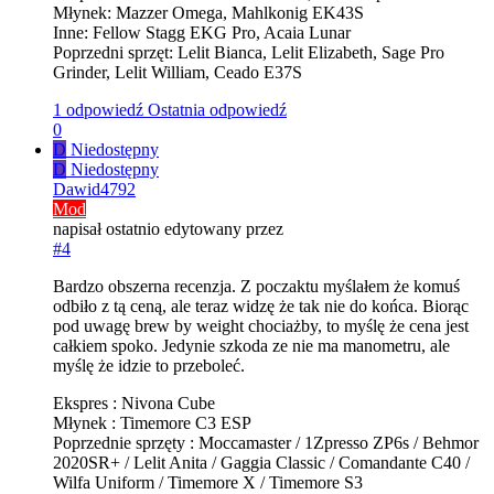
Młynek: Mazzer Omega, Mahlkonig EK43S
Inne: Fellow Stagg EKG Pro, Acaia Lunar
Poprzedni sprzęt: Lelit Bianca, Lelit Elizabeth, Sage Pro
Grinder, Lelit William, Ceado E37S
1 odpowiedź
Ostatnia odpowiedź
0
D
Niedostępny
D
Niedostępny
Dawid4792
Mod
napisał
ostatnio edytowany przez
#4
Bardzo obszerna recenzja. Z poczaktu myślałem że komuś
odbiło z tą ceną, ale teraz widzę że tak nie do końca. Biorąc
pod uwagę brew by weight chociażby, to myślę że cena jest
całkiem spoko. Jedynie szkoda ze nie ma manometru, ale
myślę że idzie to przeboleć.
Ekspres : Nivona Cube
Młynek : Timemore C3 ESP
Poprzednie sprzęty : Moccamaster / 1Zpresso ZP6s / Behmor
2020SR+ / Lelit Anita / Gaggia Classic / Comandante C40 /
Wilfa Uniform / Timemore X / Timemore S3