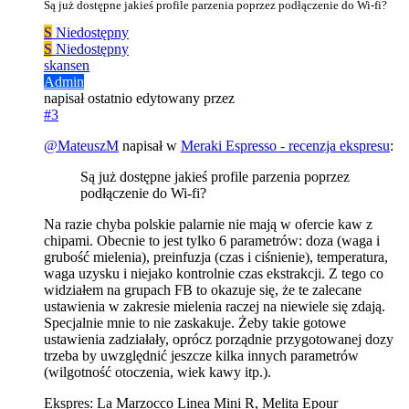
Są już dostępne jakieś profile parzenia poprzez podłączenie do Wi-fi?
S
Niedostępny
S
Niedostępny
skansen
Admin
napisał
ostatnio edytowany przez
#3
@
MateuszM
napisał w
Meraki Espresso - recenzja ekspresu
:
Są już dostępne jakieś profile parzenia poprzez
podłączenie do Wi-fi?
Na razie chyba polskie palarnie nie mają w ofercie kaw z
chipami. Obecnie to jest tylko 6 parametrów: doza (waga i
grubość mielenia), preinfuzja (czas i ciśnienie), temperatura,
waga uzysku i niejako kontrolnie czas ekstrakcji. Z tego co
widziałem na grupach FB to okazuje się, że te zalecane
ustawienia w zakresie mielenia raczej na niewiele się zdają.
Specjalnie mnie to nie zaskakuje. Żeby takie gotowe
ustawienia zadziałały, oprócz porządnie przygotowanej dozy
trzeba by uwzględnić jeszcze kilka innych parametrów
(wilgotność otoczenia, wiek kawy itp.).
Ekspres: La Marzocco Linea Mini R, Melita Epour