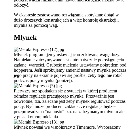
odłożyć.
W ekspresie zastosowano rozwiązania spotykane dotąd w
dużo droższych konstrukcjach a więc kontrolę ekstrakcji i
młynka za pomocą wag.
Młynek
Młynek programujemy ustawiając oczekiwaną wagę dozy.
Namielanie zatrzymywane jest automatycznie po osiągnięciu
żądanej wartości. Grubość mielenia ustawiamy pokrętłem pod
hopperem. Jeśli spróbujemy zmienić nastawy młynka podczas
jego pracy na ekranie pojawi się prośba, żeby tego nie robić
podczas pracy młynka (poniżej).
Pierwszy raz spotkałem się z sytuacją w której producent
odradza regulacje pracującego młynka. Przeważnie jest
odwrotnie, tzn. zalecane jest żeby młynek regulować podczas
pracy. Być może producent zakłada, że regulacja będzie
przeprowadzana “na pusto” tzn. na zatrzymanym młynku ale
z pustą komorą mielenia.
Młynek powstał we współpracy z Timemore. Wyposażony