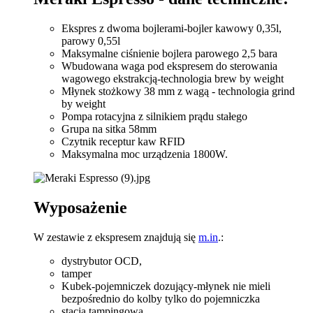
Ekspres z dwoma bojlerami-bojler kawowy 0,35l,
parowy 0,55l
Maksymalne ciśnienie bojlera parowego 2,5 bara
Wbudowana waga pod ekspresem do sterowania
wagowego ekstrakcją-technologia brew by weight
Młynek stożkowy 38 mm z wagą - technologia grind
by weight
Pompa rotacyjna z silnikiem prądu stałego
Grupa na sitka 58mm
Czytnik receptur kaw RFID
Maksymalna moc urządzenia 1800W.
Wyposażenie
W zestawie z ekspresem znajdują się
m.in
.:
dystrybutor OCD,
tamper
Kubek-pojemniczek dozujący-młynek nie mieli
bezpośrednio do kolby tylko do pojemniczka
stacja tampingowa