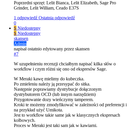
Poprzedni sprzęt: Lelit Bianca, Lelit Elizabeth, Sage Pro
Grinder, Lelit William, Ceado E37S
1 odpowiedź
Ostatnia odpowiedź
0
S
Niedostępny
S
Niedostępny
skansen
Admin
napisał
ostatnio edytowany przez skansen
#7
W uzupełnieniu recenzji chciałbym napisać kilka słów o
workflow i czym różni się ono od ekspresów Sage.
W Meraki kawę mielimy do kubeczka.
Po zmieleniu należy ją przesypać do sitka.
Następnie poprawiamy dystrybucje dołączonym
dystrybutorem OCD (lub innym narzędziem)
Przygotowanie dozy wieńczymy tamperem.
Kroki te możemy zmodyfikować w zależności od preferencji i
na przykład użyć Umikota.
Jest to workflow takie same jak w klasycznych ekspresach
kolbowych.
Proces w Meraki jest taki sam jak w kawiarni.