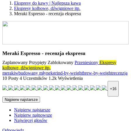
Ekspresy do kawy | Najlepsza kawa
Ekspresy kolbowe, dźwigniowe itp.
Meraki Espresso - recenzja ekspresu
Meraki Espresso - recenzja ekspresu
Zaplanowany
Przypięty
Zablokowany
Przeniesiony
Ekspresy
kolbowe, dźwigniowe itp.
meraki
wbudowany młynek
grind-by-weight
brew-by-weight
recenzja
10
Posty
4
Uczestników
1.2k
Wyświetlenia
+16
Najpierw najstarsze
Najpierw najstarsze
Najpierw najnowsze
Najwięcej głosów
Odpowiedz