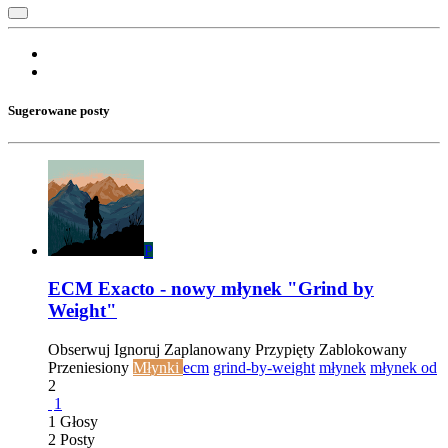
Sugerowane posty
P
ECM Exacto - nowy młynek "Grind by
Weight"
Obserwuj
Ignoruj
Zaplanowany
Przypięty
Zablokowany
Przeniesiony
Młynki
ecm
grind-by-weight
młynek
młynek od
2
1
1
Głosy
2
Posty