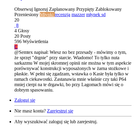
Obserwuj
Ignoruj
Zaplanowany
Przypięty
Zablokowany
Przeniesiony
Młynki
recenzja
mazzer
młynek sd
20
8
4
Głosy
20
Posty
596
Wyświetlenia
C
@Semtex napisał: Wiesz no bez przesady - mówimy o tym,
że sprzęt "drgnie" przy starcie. Wiadomo! To tylko nuta
sarkazmu W mojej skromnej opinii nie można w tym aspekcie
porównywać konstrukcji wyposażonych w żarna stożkowe i
płaskie. W pełni się zgadzam, wstawka o Kasie była tylko w
ramach ciekawostki. Zastanawia mnie właśnie czy taki P64
mniej cierpi na te drgawki, bo przy Lagomach mówi się o
dobrym spasowaniu.
Zaloguj się
Nie masz konta?
Zarejestruj się
Aby wyszukiwać zaloguj się lub zarejestruj.