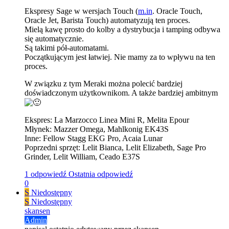
Ekspresy Sage w wersjach Touch (
m.in
. Oracle Touch,
Oracle Jet, Barista Touch) automatyzują ten proces.
Mielą kawę prosto do kolby a dystrybucja i tamping odbywa
się automatycznie.
Są takimi pół-automatami.
Początkującym jest łatwiej. Nie mamy za to wpływu na ten
proces.
W związku z tym Meraki można polecić bardziej
doświadczonym użytkownikom. A także bardziej ambitnym
Ekspres: La Marzocco Linea Mini R, Melita Epour
Młynek: Mazzer Omega, Mahlkonig EK43S
Inne: Fellow Stagg EKG Pro, Acaia Lunar
Poprzedni sprzęt: Lelit Bianca, Lelit Elizabeth, Sage Pro
Grinder, Lelit William, Ceado E37S
1 odpowiedź
Ostatnia odpowiedź
0
S
Niedostępny
S
Niedostępny
skansen
Admin