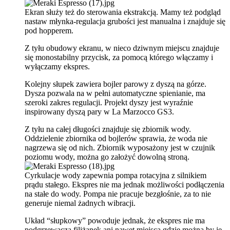
Ekran służy też do sterowania ekstrakcją. Mamy też podgląd
nastaw młynka-regulacja grubości jest manualna i znajduje się
pod hopperem.
Z tyłu obudowy ekranu, w nieco dziwnym miejscu znajduje
się monostabilny przycisk, za pomocą którego włączamy i
wyłączamy ekspres.
Kolejny słupek zawiera bojler parowy z dyszą na górze.
Dysza pozwala na w pełni automatyczne spienianie, ma
szeroki zakres regulacji. Projekt dyszy jest wyraźnie
inspirowany dyszą pary w La Marzocco GS3.
Z tyłu na całej długości znajduje się zbiornik wody.
Oddzielenie zbiornika od bojlerów sprawia, że woda nie
nagrzewa się od nich. Zbiornik wyposażony jest w czujnik
poziomu wody, można go założyć dowolną stroną.
Cyrkulacje wody zapewnia pompa rotacyjna z silnikiem
prądu stałego. Ekspres nie ma jednak możliwości podłączenia
na stałe do wody. Pompa nie pracuje bezgłośnie, za to nie
generuje niemal żadnych wibracji.
Układ “słupkowy” powoduje jednak, że ekspres nie ma
podgrzewacza filiżanek ani nawet miejsca gdzie można by je