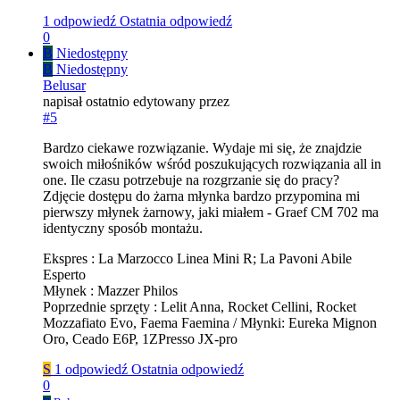
1 odpowiedź
Ostatnia odpowiedź
0
B
Niedostępny
B
Niedostępny
Belusar
napisał
ostatnio edytowany przez
#5
Bardzo ciekawe rozwiązanie. Wydaje mi się, że znajdzie
swoich miłośników wśród poszukujących rozwiązania all in
one. Ile czasu potrzebuje na rozgrzanie się do pracy?
Zdjęcie dostępu do żarna młynka bardzo przypomina mi
pierwszy młynek żarnowy, jaki miałem - Graef CM 702 ma
identyczny sposób montażu.
Ekspres : La Marzocco Linea Mini R; La Pavoni Abile
Esperto
Młynek : Mazzer Philos
Poprzednie sprzęty : Lelit Anna, Rocket Cellini, Rocket
Mozzafiato Evo, Faema Faemina / Młynki: Eureka Mignon
Oro, Ceado E6P, 1ZPresso JX-pro
S
1 odpowiedź
Ostatnia odpowiedź
0