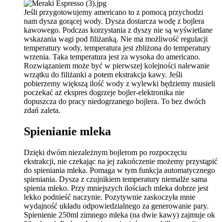
Jeśli przygotowujemy americano to z pomocą przychodzi
nam dysza gorącej wody. Dysza dostarcza wodę z bojlera
kawowego. Podczas korzystania z dyszy nie są wyświetlane
wskazania wagi pod filiżanką. Nie ma możliwość regulacji
temperatury wody, temperatura jest zbliżona do temperatury
wrzenia. Taka temperatura jest za wysoka do americano.
Rozwiązaniem może być w pierwszej kolejności nalewanie
wrzątku do filiżanki a potem ekstrakcja kawy. Jeśli
pobierzemy większą ilość wody z wylewki będziemy musieli
poczekać aż ekspres dogrzeje bojler-elektronika nie
dopuszcza do pracy niedogrzanego bojlera. To bez dwóch
zdań zaleta.
Spienianie mleka
Dzięki dwóm niezależnym bojlerom po rozpoczęciu
ekstrakcji, nie czekając na jej zakończenie możemy przystąpić
do spieniania mleka. Pomaga w tym funkcja automatycznego
spieniania. Dysza z czujnikiem temperatury niemalże sama
spienia mleko. Przy mniejszych ilościach mleka dobrze jest
lekko podnieść naczynie. Pozytywnie zaskoczyła mnie
wydajność układu odpowiedzialnego za generowanie pary.
Spienienie 250ml zimnego mleka (na dwie kawy) zajmuje ok