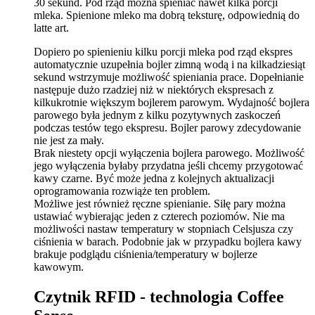
30 sekund. Pod rząd można spieniać nawet kilka porcji
mleka. Spienione mleko ma dobrą teksturę, odpowiednią do
latte art.
Dopiero po spienieniu kilku porcji mleka pod rząd ekspres
automatycznie uzupełnia bojler zimną wodą i na kilkadziesiąt
sekund wstrzymuje możliwość spieniania prace. Dopełnianie
następuje dużo rzadziej niż w niektórych ekspresach z
kilkukrotnie większym bojlerem parowym. Wydajność bojlera
parowego była jednym z kilku pozytywnych zaskoczeń
podczas testów tego ekspresu. Bojler parowy zdecydowanie
nie jest za mały.
Brak niestety opcji wyłączenia bojlera parowego. Możliwość
jego wyłączenia byłaby przydatna jeśli chcemy przygotować
kawy czarne. Być może jedna z kolejnych aktualizacji
oprogramowania rozwiąże ten problem.
Możliwe jest również ręczne spienianie. Siłę pary można
ustawiać wybierając jeden z czterech poziomów. Nie ma
możliwości nastaw temperatury w stopniach Celsjusza czy
ciśnienia w barach. Podobnie jak w przypadku bojlera kawy
brakuje podglądu ciśnienia/temperatury w bojlerze
kawowym.
Czytnik RFID - technologia Coffee