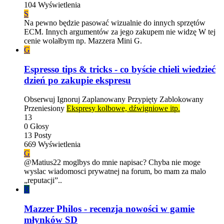
104
Wyświetlenia
S
Na pewno będzie pasować wizualnie do innych sprzętów
ECM. Innych argumentów za jego zakupem nie widzę W tej
cenie wolałbym np. Mazzera Mini G.
G
Espresso tips & tricks - co byście chieli wiedzieć
dzień po zakupie ekspresu
Obserwuj
Ignoruj
Zaplanowany
Przypięty
Zablokowany
Przeniesiony
Ekspresy kolbowe, dźwigniowe itp.
13
0
Głosy
13
Posty
669
Wyświetlenia
G
@Matius22 moglbys do mnie napisac? Chyba nie moge
wyslac wiadomosci prywatnej na forum, bo mam za malo
„reputacji”..
B
Mazzer Philos - recenzja nowości w gamie
młynków SD