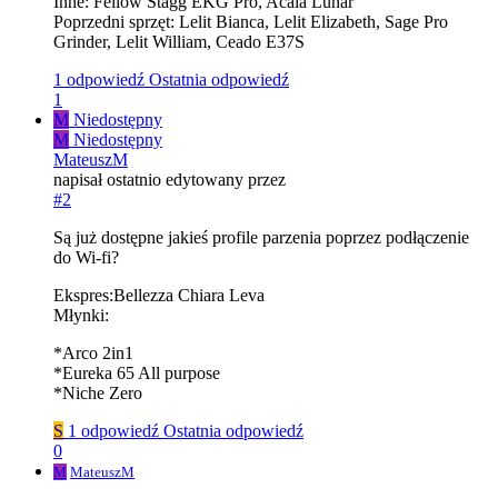
Inne: Fellow Stagg EKG Pro, Acaia Lunar
Poprzedni sprzęt: Lelit Bianca, Lelit Elizabeth, Sage Pro
Grinder, Lelit William, Ceado E37S
1 odpowiedź
Ostatnia odpowiedź
1
M
Niedostępny
M
Niedostępny
MateuszM
napisał
ostatnio edytowany przez
#2
Są już dostępne jakieś profile parzenia poprzez podłączenie
do Wi-fi?
Ekspres:Bellezza Chiara Leva
Młynki:
*Arco 2in1
*Eureka 65 All purpose
*Niche Zero
S
1 odpowiedź
Ostatnia odpowiedź
0
M
MateuszM