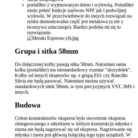
portafilter z wyjmowanym dnem i wylewką. Portafilter
może pełnić funkcje zarówno NPF jak i podwójnej
wylewki. W przeciwieństwie do innych rozwiązań na
rynku demontowalna część jest metalowa (a nie z
tworzywa sztucznego). Bardzo podoba mi się to
rozwiązanie.
Grupa i sitka 58mm
Do dołączonej kolby pasują sitka 58mm. Natomiast sama
kolba (portafilter) ma niestandardowy rozmiar "skrzydełek".
Kolby od innych ekspresów np. z grupą E61 czy Rancilio
Silvia nie będą pasować. Natomiast można używać
standardowych sitek 58mm, w tym precyzyjnych VST, IMS i
innych.
Budowa
Celem konstruktorów ekspresu było stworzenie ekspresu
zintegrowanego z młynkiem w którym konstrukcja młynka i
ziarna nie będą nagrzewać się od ekspresu. Nagrzewanie się
młynka i żaren jest główną bolączką tego typu urządzeń. W