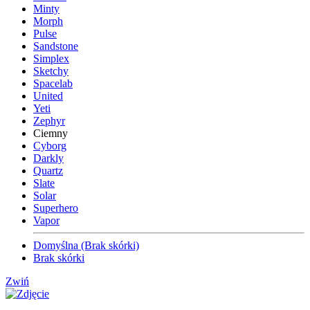
Minty
Morph
Pulse
Sandstone
Simplex
Sketchy
Spacelab
United
Yeti
Zephyr
Ciemny
Cyborg
Darkly
Quartz
Slate
Solar
Superhero
Vapor
Domyślna (Brak skórki)
Brak skórki
Zwiń