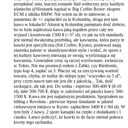
przepłukać usta, inaczej zostanie ślad widoczny przy każdym
uśmiechu @Heniutek napisał w Big Coffee Boxer: ekspres
ECM z silnika BMW: Nie wiem na ile to taktowne, a
pamietasz ile +/- zaplaciłeś za tę Kolumbię, droga jest tam
kawa w lokalach? Akurat tę Kolumbię pamiętam dość dobrze,
bo to była najdroższa kawa jaką kupiłem przez cały ten
wyjazd i kosztowała 1500 ¥ (~37 zł), co jak na ich standardy
jest niemal dwukrotną przebitką, ale kawiarnia, która parzy te
kawki jest specyficzna (Söt Coffee, Kyoto), ponieważ mają
ziarenka palone w skandynawskim stylu i widać, że sporo z
tej kultury kawowej mieszają ze swoją; wyróżniająca się
kawiarnia. Generalnie ceny są raczej wyrównane, zwłaszcza
w Tokio. Nie ma promocji rodem z Żabki, czy Biedronki,
typu kup 4, zapłać za 3. Płacisz się za rzeczywistą wartość
towaru, chyba, że trafisz do sklepu typu "wszystko za 5 zł",
przy czym nawet tam nie jest źle z jakością... Tak, dość
szokujące, ale tak jest. Do sedna - espresso 300-400 ¥ (8-10
zł), latte 500-700 ¥, dripy w zależności od jakości kawy 500-
1500 ¥. Kawa nie jest najtańszym produktem. Spojrzałem na
billing z Revoluta - pierwsze lepsze śniadanie w jakimś
ciekawszym miejscu w Kyoto: zapłaciłem 3400 ¥ (~84 zł). W
tym były 2 kawy, 2 spore kanapki na ciepło z dodatkami i 1
ciastko. Łatwo policzyć, że kawki to de facto niemal połowa
kwoty tego rachunku.