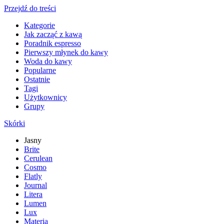
Przejdź do treści
Kategorie
Jak zacząć z kawą
Poradnik espresso
Pierwszy młynek do kawy
Woda do kawy
Popularne
Ostatnie
Tagi
Użytkownicy
Grupy
Skórki
Jasny
Brite
Cerulean
Cosmo
Flatly
Journal
Litera
Lumen
Lux
Materia