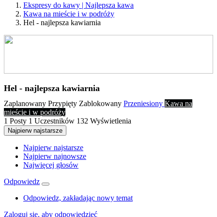
Ekspresy do kawy | Najlepsza kawa
Kawa na mieście i w podróży
Hel - najlepsza kawiarnia
Hel - najlepsza kawiarnia
Zaplanowany
Przypięty
Zablokowany
Przeniesiony
Kawa na
mieście i w podróży
1
Posty
1
Uczestników
132
Wyświetlenia
Najpierw najstarsze
Najpierw najstarsze
Najpierw najnowsze
Najwięcej głosów
Odpowiedz
Odpowiedz, zakładając nowy temat
Zaloguj się, aby odpowiedzieć