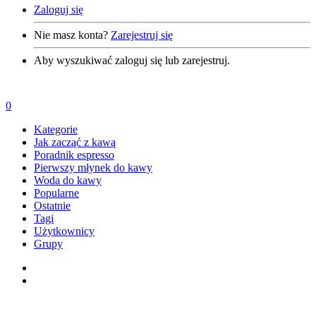
Zaloguj się
Nie masz konta?
Zarejestruj się
Aby wyszukiwać zaloguj się lub zarejestruj.
0
Kategorie
Jak zacząć z kawą
Poradnik espresso
Pierwszy młynek do kawy
Woda do kawy
Popularne
Ostatnie
Tagi
Użytkownicy
Grupy