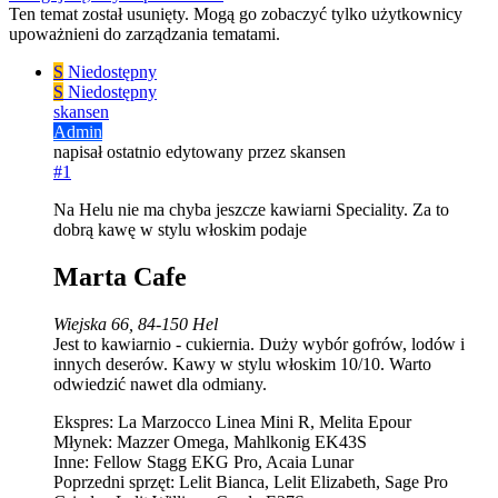
Ten temat został usunięty. Mogą go zobaczyć tylko użytkownicy
upoważnieni do zarządzania tematami.
S
Niedostępny
S
Niedostępny
skansen
Admin
napisał
ostatnio edytowany przez skansen
#1
Na Helu nie ma chyba jeszcze kawiarni Speciality. Za to
dobrą kawę w stylu włoskim podaje
Marta Cafe
Wiejska 66, 84-150 Hel
Jest to kawiarnio - cukiernia. Duży wybór gofrów, lodów i
innych deserów. Kawy w stylu włoskim 10/10. Warto
odwiedzić nawet dla odmiany.
Ekspres: La Marzocco Linea Mini R, Melita Epour
Młynek: Mazzer Omega, Mahlkonig EK43S
Inne: Fellow Stagg EKG Pro, Acaia Lunar
Poprzedni sprzęt: Lelit Bianca, Lelit Elizabeth, Sage Pro