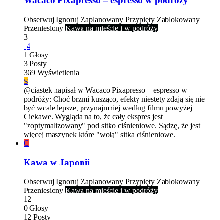
Wacaco Pixapresso – espresso w podróży
Obserwuj
Ignoruj
Zaplanowany
Przypięty
Zablokowany
Przeniesiony
Kawa na mieście i w podróży
3
4
1
Głosy
3
Posty
369
Wyświetlenia
S
@ciastek napisał w Wacaco Pixapresso – espresso w
podróży: Choć brzmi kusząco, efekty niestety zdają się nie
być wcale lepsze, przynajmniej według filmu powyżej
Ciekawe. Wygląda na to, że cały ekspres jest
"zoptymalizowany" pod sitko ciśnieniowe. Sądzę, że jest
więcej maszynek które "wolą" sitka ciśnieniowe.
C
Kawa w Japonii
Obserwuj
Ignoruj
Zaplanowany
Przypięty
Zablokowany
Przeniesiony
Kawa na mieście i w podróży
12
0
Głosy
12
Posty