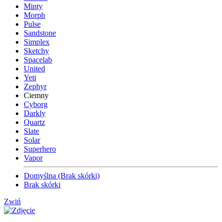
Minty
Morph
Pulse
Sandstone
Simplex
Sketchy
Spacelab
United
Yeti
Zephyr
Ciemny
Cyborg
Darkly
Quartz
Slate
Solar
Superhero
Vapor
Domyślna (Brak skórki)
Brak skórki
Zwiń