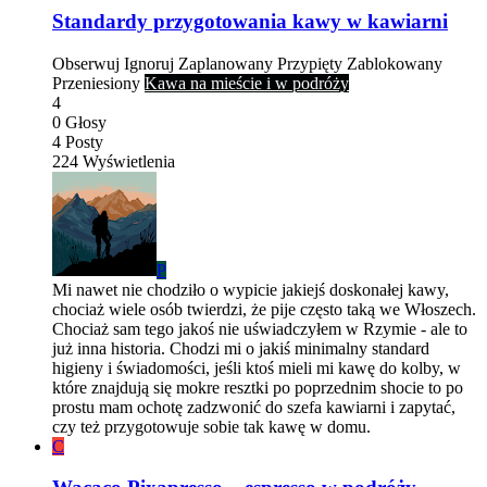
Standardy przygotowania kawy w kawiarni
Obserwuj
Ignoruj
Zaplanowany
Przypięty
Zablokowany
Przeniesiony
Kawa na mieście i w podróży
4
0
Głosy
4
Posty
224
Wyświetlenia
P
Mi nawet nie chodziło o wypicie jakiejś doskonałej kawy,
chociaż wiele osób twierdzi, że pije często taką we Włoszech.
Chociaż sam tego jakoś nie uświadczyłem w Rzymie - ale to
już inna historia. Chodzi mi o jakiś minimalny standard
higieny i świadomości, jeśli ktoś mieli mi kawę do kolby, w
które znajdują się mokre resztki po poprzednim shocie to po
prostu mam ochotę zadzwonić do szefa kawiarni i zapytać,
czy też przygotowuje sobie tak kawę w domu.
C