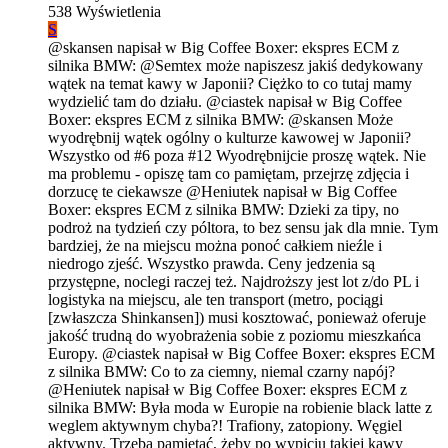
538
Wyświetlenia
S
@skansen napisał w Big Coffee Boxer: ekspres ECM z
silnika BMW: @Semtex może napiszesz jakiś dedykowany
wątek na temat kawy w Japonii? Ciężko to co tutaj mamy
wydzielić tam do działu. @ciastek napisał w Big Coffee
Boxer: ekspres ECM z silnika BMW: @skansen Może
wyodrębnij wątek ogólny o kulturze kawowej w Japonii?
Wszystko od #6 poza #12 Wyodrębnijcie proszę wątek. Nie
ma problemu - opiszę tam co pamiętam, przejrzę zdjęcia i
dorzucę te ciekawsze @Heniutek napisał w Big Coffee
Boxer: ekspres ECM z silnika BMW: Dzieki za tipy, no
podroż na tydzień czy póltora, to bez sensu jak dla mnie. Tym
bardziej, że na miejscu można ponoć całkiem nieźle i
niedrogo zjeść. Wszystko prawda. Ceny jedzenia są
przystępne, noclegi raczej też. Najdroższy jest lot z/do PL i
logistyka na miejscu, ale ten transport (metro, pociągi
[zwłaszcza Shinkansen]) musi kosztować, ponieważ oferuje
jakość trudną do wyobrażenia sobie z poziomu mieszkańca
Europy. @ciastek napisał w Big Coffee Boxer: ekspres ECM
z silnika BMW: Co to za ciemny, niemal czarny napój?
@Heniutek napisał w Big Coffee Boxer: ekspres ECM z
silnika BMW: Była moda w Europie na robienie black latte z
weglem aktywnym chyba?! Trafiony, zatopiony. Węgiel
aktywny. Trzeba pamiętać, żeby po wypiciu takiej kawy