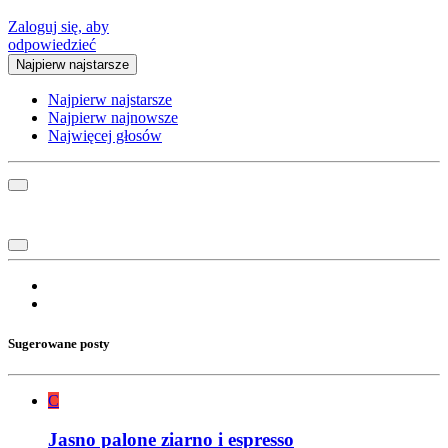
Zaloguj się, aby
odpowiedzieć
Najpierw najstarsze
Najpierw najstarsze
Najpierw najnowsze
Najwięcej głosów
Sugerowane posty
C
Jasno palone ziarno i espresso