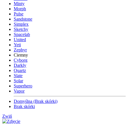
Minty
Morph
Pulse
Sandstone
Simplex
Sketchy
Spacelab
United
Yeti
Zephyr
Ciemny
Cyborg
Darkly
Quartz
Slate
Solar
Superhero
Vapor
Domyślna (Brak skórki)
Brak skórki
Zwiń