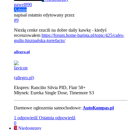
pawel890
Admin
napisał
ostatnio edytowany przez
#9
Niezłą cenke rzucili na dobre daily kawkę - kiedyś
recenzowałem
https://forum.home-barista.pl/topic/425/cafes-
guilis-hiszpańska-torrefacto/
allegro.pl
(allegro.pl)
Ekspres: Rancilio Silvia PID, Flair 58+
Młynek: Eureka Single Dose, Timemore S3
Darmowe ogłoszenia samochodowe:
AutoKompas.pl
1 odpowiedź
Ostatnia odpowiedź
0
C
Niedostępny