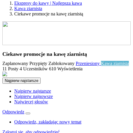
Ekspresy do kawy | Najlepsza kawa
Kawa ziarnista
Ciekawe promocje na kawę ziarnistą
Ciekawe promocje na kawę ziarnistą
Zaplanowany
Przypięty
Zablokowany
Przeniesiony
Kawa ziarnista
11
Posty
4
Uczestników
610
Wyświetlenia
Najpierw najstarsze
Najpierw najstarsze
Najpierw najnowsze
Najwięcej głosów
Odpowiedz
Odpowiedz, zakładając nowy temat
Zaloguj się, aby odpowiedzieć