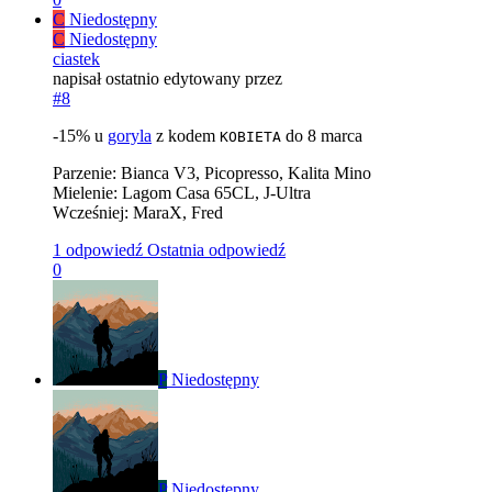
C
Niedostępny
C
Niedostępny
ciastek
napisał
ostatnio edytowany przez
#8
-15% u
goryla
z kodem
do 8 marca
KOBIETA
Parzenie: Bianca V3, Picopresso, Kalita Mino
Mielenie: Lagom Casa 65CL, J-Ultra
Wcześniej: MaraX, Fred
1 odpowiedź
Ostatnia odpowiedź
0
P
Niedostępny
P
Niedostępny