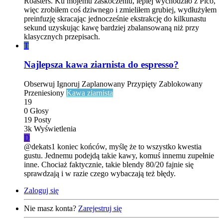
Roasters. Ku mojemu zaskoczeniu, lepiej wychodziło z Pico,
więc zrobiłem coś dziwnego i zmieliłem grubiej, wydłużyłem
preinfuzję skracając jednocześnie ekstrakcję do kilkunastu
sekund uzyskując kawę bardziej zbalansowaną niż przy
klasycznych przepisach.
T
Najlepsza kawa ziarnista do espresso?
Obserwuj
Ignoruj
Zaplanowany
Przypięty
Zablokowany
Przeniesiony
Kawa ziarnista
19
0
Głosy
19
Posty
3k
Wyświetlenia
D
@dekats1 koniec końców, myślę że to wszystko kwestia
gustu. Jednemu podejdą takie kawy, komuś innemu zupełnie
inne. Chociaż faktycznie, takie blendy 80/20 fajnie się
sprawdzają i w razie czego wybaczają też błędy.
Zaloguj się
Nie masz konta?
Zarejestruj się