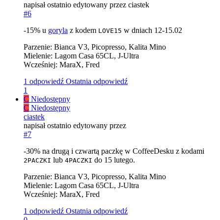
napisał
ostatnio edytowany przez ciastek
#6
-15% u
goryla
z kodem
w dniach 12-15.02
LOVE15
Parzenie: Bianca V3, Picopresso, Kalita Mino
Mielenie: Lagom Casa 65CL, J-Ultra
Wcześniej: MaraX, Fred
1 odpowiedź
Ostatnia odpowiedź
1
C
Niedostępny
C
Niedostępny
ciastek
napisał
ostatnio edytowany przez
#7
-30% na drugą i czwartą paczkę w CoffeeDesku z kodami
lub
do 15 lutego.
2PACZKI
4PACZKI
Parzenie: Bianca V3, Picopresso, Kalita Mino
Mielenie: Lagom Casa 65CL, J-Ultra
Wcześniej: MaraX, Fred
1 odpowiedź
Ostatnia odpowiedź
0