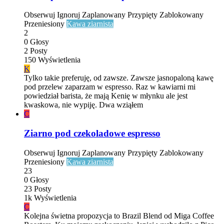
Obserwuj
Ignoruj
Zaplanowany
Przypięty
Zablokowany
Przeniesiony
Kawa ziarnista
2
0
Głosy
2
Posty
150
Wyświetlenia
K
Tylko takie preferuję, od zawsze. Zawsze jasnopaloną kawę
pod przelew zaparzam w espresso. Raz w kawiarni mi
powiedział barista, że mają Kenię w młynku ale jest
kwaskowa, nie wypiję. Dwa wziąłem
C
Ziarno pod czekoladowe espresso
Obserwuj
Ignoruj
Zaplanowany
Przypięty
Zablokowany
Przeniesiony
Kawa ziarnista
23
0
Głosy
23
Posty
1k
Wyświetlenia
C
Kolejna świetna propozycja to Brazil Blend od Miga Coffee