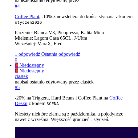
napisał
ostatnio edytowany przez
#4
Coffee Plant
, -10% z newslettera do końca stycznia z kodem
styczen2026
Parzenie: Bianca V3, Picopresso, Kalita Mino
Mielenie: Lagom Casa 65CL, J-Ultra
Wcześniej: MaraX, Fred
1 odpowiedź
Ostatnia odpowiedź
0
C
Niedostępny
C
Niedostępny
ciastek
napisał
ostatnio edytowany przez ciastek
#5
-20% na Triggera, Hard Beans i Coffee Plant na
Coffee
Desku
z kodem
SCENA
Niestety niektóre ziarna są z października, a pojedyncze
nawet z września. Większość grudzień - styczeń.