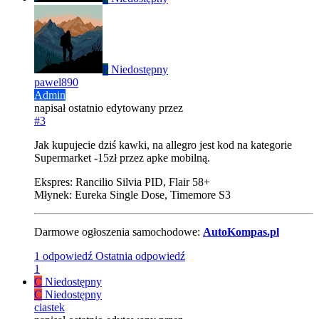
P
Niedostępny
pawel890
Admin
napisał
ostatnio edytowany przez
#3
Jak kupujecie dziś kawki, na allegro jest kod na kategorie
Supermarket -15zł przez apke mobilną.
Ekspres: Rancilio Silvia PID, Flair 58+
Młynek: Eureka Single Dose, Timemore S3
Darmowe ogłoszenia samochodowe:
AutoKompas.pl
1 odpowiedź
Ostatnia odpowiedź
1
C
Niedostępny
C
Niedostępny
ciastek