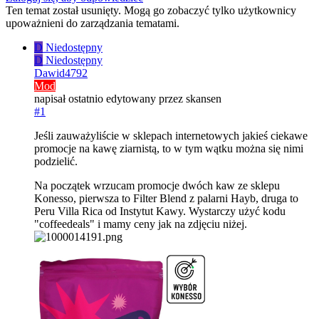
Ten temat został usunięty. Mogą go zobaczyć tylko użytkownicy
upoważnieni do zarządzania tematami.
D
Niedostępny
D
Niedostępny
Dawid4792
Mod
napisał
ostatnio edytowany przez skansen
#1
Jeśli zauważyliście w sklepach internetowych jakieś ciekawe
promocje na kawę ziarnistą, to w tym wątku można się nimi
podzielić.
Na początek wrzucam promocje dwóch kaw ze sklepu
Konesso, pierwsza to Filter Blend z palarni Hayb, druga to
Peru Villa Rica od Instytut Kawy. Wystarczy użyć kodu
"coffeedeals" i mamy ceny jak na zdjęciu niżej.