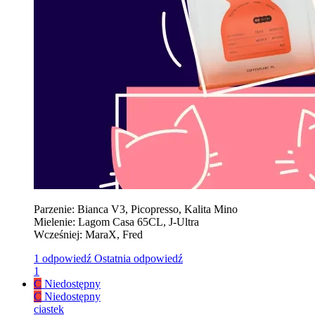
Parzenie: Bianca V3, Picopresso, Kalita Mino
Mielenie: Lagom Casa 65CL, J-Ultra
Wcześniej: MaraX, Fred
1 odpowiedź
Ostatnia odpowiedź
1
C
Niedostępny
C
Niedostępny
ciastek