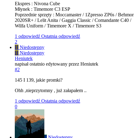
Ekspres : Nivona Cube
Młynek : Timemore C3 ESP
Poprzednie sprzęty : Moccamaster / 1Zpresso ZP6s / Behmor
2020SR+ / Lelit Anita / Gaggia Classic / Comandante C40 /
Wilfa Uniform / Timemore X / Timemore S3
1 odpowiedź
Ostatnia odpowiedź
2
H
Niedostępny
H
Niedostępny
Heniutek
napisał
ostatnio edytowany przez Heniutek
#2
145 I 139, jakie promki?
Ohh ,nieprzytomny , już załapałem ..
1 odpowiedź
Ostatnia odpowiedź
0
P
Niedostępny