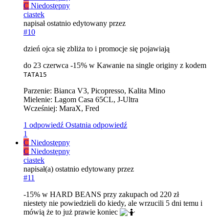
C
Niedostępny
ciastek
napisał
ostatnio edytowany przez
#10
dzień ojca się zbliża to i promocje się pojawiają
do 23 czerwca -15% w Kawanie na single originy z kodem
TATA15
Parzenie: Bianca V3, Picopresso, Kalita Mino
Mielenie: Lagom Casa 65CL, J-Ultra
Wcześniej: MaraX, Fred
1 odpowiedź
Ostatnia odpowiedź
1
C
Niedostępny
C
Niedostępny
ciastek
napisał(a)
ostatnio edytowany przez
#11
-15% w HARD BEANS przy zakupach od 220 zł
niestety nie powiedzieli do kiedy, ale wrzucili 5 dni temu i
mówią że to już prawie koniec