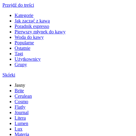
Przejdź do treści
Kategorie
Jak zacząć z kawą
Poradnik espresso
Pierwszy młynek do kawy
Woda do kawy
Popularne
Ostatnie
Tagi
Użytkownicy
Grupy
Skórki
Jasny
Brite
Cerulean
Cosmo
Flatly
Journal
Litera
Lumen
Lux
Materia