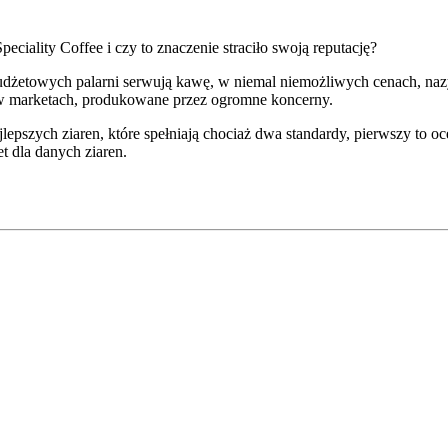
eciality Coffee i czy to znaczenie straciło swoją reputację?
e budżetowych palarni serwują kawę, w niemal niemożliwych cenach, nazy
e w marketach, produkowane przez ogromne koncerny.
jlepszych ziaren, które spełniają chociaż dwa standardy, pierwszy to o
et dla danych ziaren.