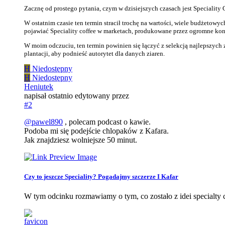
Zacznę od prostego pytania, czym w dzisiejszych czasach jest Speciality C
W ostatnim czasie ten termin stracił trochę na wartości, wiele budżetowy
pojawiać Speciality coffee w marketach, produkowane przez ogromne kon
W moim odczuciu, ten termin powinien się łączyć z selekcją najlepszych z
plantacji, aby podnieść autorytet dla danych ziaren.
H
Niedostępny
H
Niedostępny
Heniutek
napisał
ostatnio edytowany przez
#2
@
pawel890
, polecam podcast o kawie.
Podoba mi się podejście chlopaków z Kafara.
Jak znajdziesz wolniejsze 50 minut.
Czy to jeszcze Speciality? Pogadajmy szczerze I Kafar
W tym odcinku rozmawiamy o tym, co zostało z idei specialty