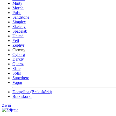
Minty
Morph
Pulse
Sandstone
Simplex
Sketchy
Spacelab
United
Yeti
Zephyr
Ciemny
Cyborg
Darkly
Quartz
Slate
Solar
Superhero
Vapor
Domyślna (Brak skórki)
Brak skórki
Zwiń