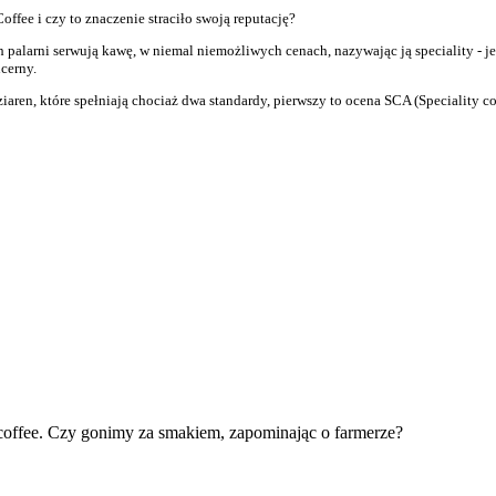
offee i czy to znaczenie straciło swoją reputację?
ch palarni serwują kawę, w niemal niemożliwych cenach, nazywając ją speciality - 
cerny.
iaren, które spełniają chociaż dwa standardy, pierwszy to ocena SCA (Speciality c
 coffee. Czy gonimy za smakiem, zapominając o farmerze?