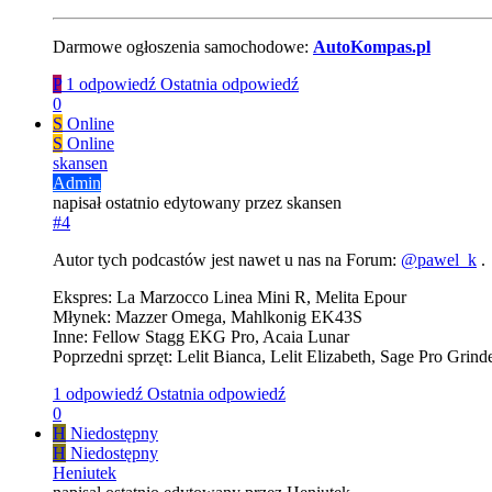
Darmowe ogłoszenia samochodowe:
AutoKompas.pl
P
1 odpowiedź
Ostatnia odpowiedź
0
S
Online
S
Online
skansen
Admin
napisał
ostatnio edytowany przez skansen
#4
Autor tych podcastów jest nawet u nas na Forum:
@
pawel_k
.
Ekspres: La Marzocco Linea Mini R, Melita Epour
Młynek: Mazzer Omega, Mahlkonig EK43S
Inne: Fellow Stagg EKG Pro, Acaia Lunar
Poprzedni sprzęt: Lelit Bianca, Lelit Elizabeth, Sage Pro Grin
1 odpowiedź
Ostatnia odpowiedź
0
H
Niedostępny
H
Niedostępny
Heniutek