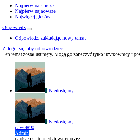
Najpierw najstarsze
Najpierw najnowsze
Najwięcej głosów
Odpowiedz
Odpowiedz, zakładając nowy temat
Zaloguj się, aby odpowiedzieć
Ten temat został usunięty. Mogą go zobaczyć tylko użytkownicy upo
P
Niedostępny
P
Niedostępny
pawel890
Admin
napisał
ostatnio edytowany przez