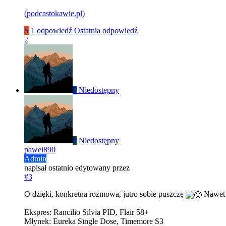
(podcastokawie.pl)
S
1 odpowiedź
Ostatnia odpowiedź
2
P
Niedostępny
P
Niedostępny
pawel890
Admin
napisał
ostatnio edytowany przez
#3
O dzięki, konkretna rozmowa, jutro sobie puszczę
Nawet n
Ekspres: Rancilio Silvia PID, Flair 58+
Młynek: Eureka Single Dose, Timemore S3