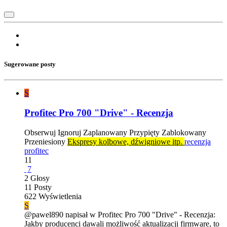
Sugerowane posty
S
Profitec Pro 700 "Drive" - Recenzja
Obserwuj
Ignoruj
Zaplanowany
Przypięty
Zablokowany
Przeniesiony
Ekspresy kolbowe, dźwigniowe itp.
recenzja
profitec
11
7
2
Głosy
11
Posty
622
Wyświetlenia
S
@pawel890 napisał w Profitec Pro 700 "Drive" - Recenzja:
Jakby producenci dawali możliwość aktualizacji firmware, to