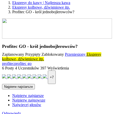
Ekspresy do kawy | Najlepsza kawa
Ekspresy kolbowe, dźwigniowe itp.
Profitec GO - król jednobojlerowców?
Profitec GO - król jednobojlerowców?
Zaplanowany
Przypięty
Zablokowany
Przeniesiony
Ekspresy
kolbowe, dźwigniowe itp.
profitec
profitec go
6
Posty
4
Uczestników
397
Wyświetlenia
+7
Najpierw najstarsze
Najpierw najstarsze
Najpierw najnowsze
Najwięcej głosów
Odpowiedz