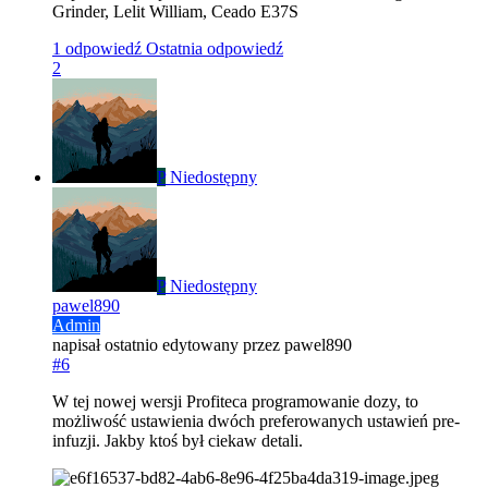
Grinder, Lelit William, Ceado E37S
1 odpowiedź
Ostatnia odpowiedź
2
P
Niedostępny
P
Niedostępny
pawel890
Admin
napisał
ostatnio edytowany przez pawel890
#6
W tej nowej wersji Profiteca programowanie dozy, to
możliwość ustawienia dwóch preferowanych ustawień pre-
infuzji. Jakby ktoś był ciekaw detali.