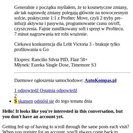
Generalnie z początku myślałem, że to kosmetyczne zmiany,
ale tak naprawdę zmiany polegają głównie na nowoczesnym
sofcie, praktycznie 1:1 z Profitec Move, czyli 2 tryby pre-
infuzji aktywna i pasywna, programowanie czasu on/off,
czyszczenia. Fajnie zunifikowany soft i sprzęt w Profitecu.
7 minut nagrzewania też robi wrażenie.
Ciekawa konkurencja dla Lelit Victoria 3 - brakuje tylko
profilowania u Go
Ekspres: Rancilio Silvia PID, Flair 58+
Młynek: Eureka Single Dose, Timemore S3
Darmowe ogłoszenia samochodowe:
AutoKompas.pl
1 odpowiedź
Ostatnia odpowiedź
2
S
skansen
odniósł się
do tego tematu dnia
Hello! It looks like you're interested in this conversation, but
you don't have an account yet.
Getting fed up of having to scroll through the same posts each visit?
When you register for an account, you'll always come back to