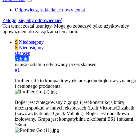
Odpowiedz, zakładając nowy temat
Zaloguj się, aby odpowiedzieć
Ten temat został usunięty. Mogą go zobaczyć tylko użytkownicy
upoważnieni do zarządzania tematami.
S
Niedostępny
S
Niedostępny
skansen
Admin
napisał
ostatnio edytowany przez skansen
#1
Profitec GO to kompaktowy ekspres jednobojlerowy znanego
i cenionego producenta.
Bojler jest zintegrowany z grupą i jest konstrukcją którą
można spotkać w innych ekspresach (Lelit Victoria/Elizabeth
(kawowy)/Glenda, Quick Mill itd.). Bojler jest dodatkowo
izolowany. Grupa jest kompatybilna z kolbami E61 i sitkami
58mm.