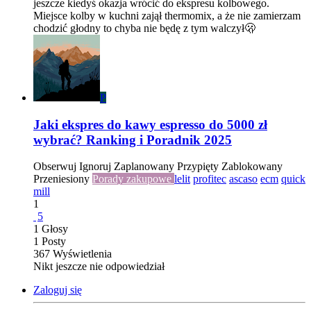
jeszcze kiedyś okazja wrócić do ekspresu kolbowego.
Miejsce kolby w kuchni zajął thermomix, a że nie zamierzam
chodzić głodny to chyba nie będę z tym walczył🫢
P
Jaki ekspres do kawy espresso do 5000 zł
wybrać? Ranking i Poradnik 2025
Obserwuj
Ignoruj
Zaplanowany
Przypięty
Zablokowany
Przeniesiony
Porady zakupowe
lelit
profitec
ascaso
ecm
quick
mill
1
5
1
Głosy
1
Posty
367
Wyświetlenia
Nikt jeszcze nie odpowiedział
Zaloguj się