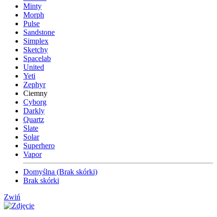
Minty
Morph
Pulse
Sandstone
Simplex
Sketchy
Spacelab
United
Yeti
Zephyr
Ciemny
Cyborg
Darkly
Quartz
Slate
Solar
Superhero
Vapor
Domyślna (Brak skórki)
Brak skórki
Zwiń