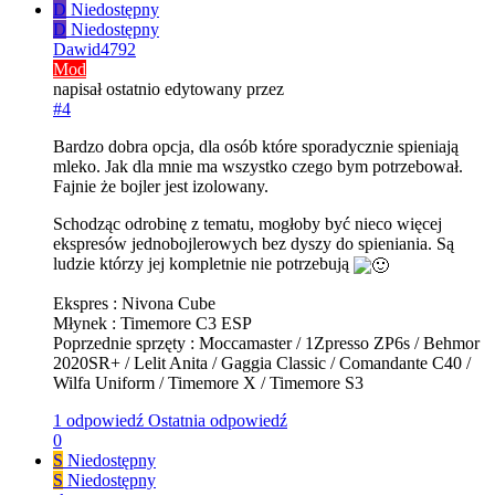
D
Niedostępny
D
Niedostępny
Dawid4792
Mod
napisał
ostatnio edytowany przez
#4
Bardzo dobra opcja, dla osób które sporadycznie spieniają
mleko. Jak dla mnie ma wszystko czego bym potrzebował.
Fajnie że bojler jest izolowany.
Schodząc odrobinę z tematu, mogłoby być nieco więcej
ekspresów jednobojlerowych bez dyszy do spieniania. Są
ludzie którzy jej kompletnie nie potrzebują
Ekspres : Nivona Cube
Młynek : Timemore C3 ESP
Poprzednie sprzęty : Moccamaster / 1Zpresso ZP6s / Behmor
2020SR+ / Lelit Anita / Gaggia Classic / Comandante C40 /
Wilfa Uniform / Timemore X / Timemore S3
1 odpowiedź
Ostatnia odpowiedź
0
S
Niedostępny
S
Niedostępny