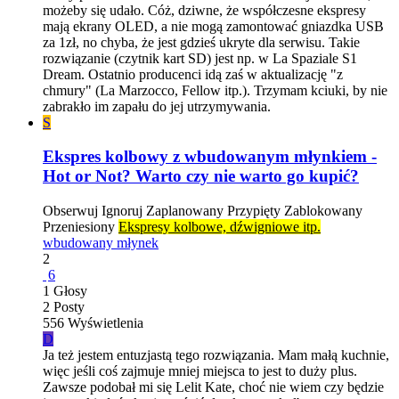
możeby się udało. Cóż, dziwne, że współczesne ekspresy
mają ekrany OLED, a nie mogą zamontować gniazdka USB
za 1zł, no chyba, że jest gdzieś ukryte dla serwisu. Takie
rozwiązanie (czytnik kart SD) jest np. w La Spaziale S1
Dream. Ostatnio producenci idą zaś w aktualizację "z
chmury" (La Marzocco, Fellow itp.). Trzymam kciuki, by nie
zabrakło im zapału do jej utrzymywania.
S
Ekspres kolbowy z wbudowanym młynkiem -
Hot or Not? Warto czy nie warto go kupić?
Obserwuj
Ignoruj
Zaplanowany
Przypięty
Zablokowany
Przeniesiony
Ekspresy kolbowe, dźwigniowe itp.
wbudowany młynek
2
6
1
Głosy
2
Posty
556
Wyświetlenia
D
Ja też jestem entuzjastą tego rozwiązania. Mam małą kuchnie,
więc jeśli coś zajmuje mniej miejsca to jest to duży plus.
Zawsze podobał mi się Lelit Kate, choć nie wiem czy będzie