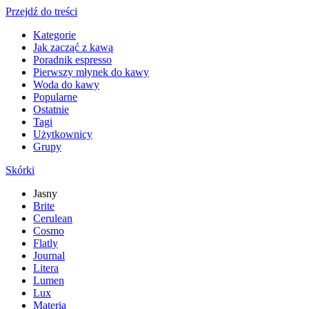
Przejdź do treści
Kategorie
Jak zacząć z kawą
Poradnik espresso
Pierwszy młynek do kawy
Woda do kawy
Popularne
Ostatnie
Tagi
Użytkownicy
Grupy
Skórki
Jasny
Brite
Cerulean
Cosmo
Flatly
Journal
Litera
Lumen
Lux
Materia