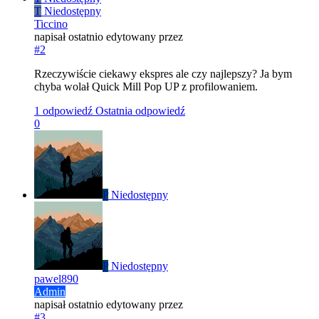
T
Niedostępny
Ticcino
napisał
ostatnio edytowany przez
#2
Rzeczywiście ciekawy ekspres ale czy najlepszy? Ja bym
chyba wolał Quick Mill Pop UP z profilowaniem.
1 odpowiedź
Ostatnia odpowiedź
0
P
Niedostępny
P
Niedostępny
pawel890
Admin
napisał
ostatnio edytowany przez
#3