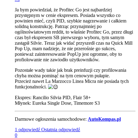
Ja bym powiedział, że Profitec Go jest najbardziej
przystępnym w cenie ekspresem. Posiada wszystko co
powinien mieć, czyli PID, szybkie nagrzewanie i całkiem
solidną konstrukcję. Patrząc przynajmniej po
ogólnoświatowym reddit, to właśnie Profitec Go, przez długi
czas był ekspresem SB pierwszego wyboru, tym samym
zastąpił Silvie. Teraz jak widać przyszedł czas na Quick Mill
Pop Up, mam nadzieje, że nie przerośnie go sukces,
ponieważ zainteresowanie PopUp jest ogromne, oby to
profiolowanie nie zawiodło użytkowników.
Pozostałe wady takie jak brak preinfuzji czy profilowania
chyba można pominąć na tym cenowym pułapie.
Przecież nawet La Marzocco Linea Micra nie posiada tych
funkcjonalności.
Ekspres: Rancilio Silvia PID, Flair 58+
Młynek: Eureka Single Dose, Timemore S3
Darmowe ogłoszenia samochodowe:
AutoKompas.pl
1 odpowiedź
Ostatnia odpowiedź
0