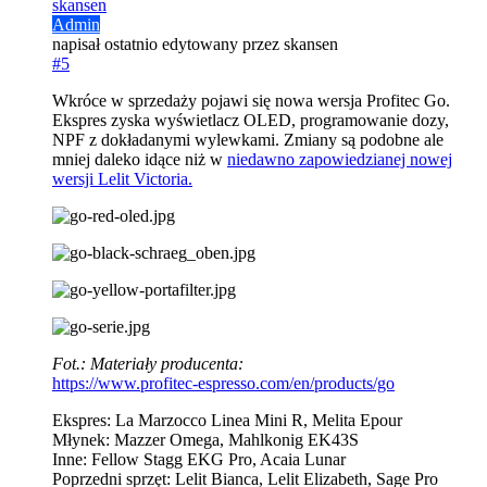
skansen
Admin
napisał
ostatnio edytowany przez skansen
#5
Wkróce w sprzedaży pojawi się nowa wersja Profitec Go.
Ekspres zyska wyświetlacz OLED, programowanie dozy,
NPF z dokładanymi wylewkami. Zmiany są podobne ale
mniej daleko idące niż w
niedawno zapowiedzianej nowej
wersji Lelit Victoria.
Fot.: Materiały producenta:
https://www.profitec-espresso.com/en/products/go
Ekspres: La Marzocco Linea Mini R, Melita Epour
Młynek: Mazzer Omega, Mahlkonig EK43S
Inne: Fellow Stagg EKG Pro, Acaia Lunar
Poprzedni sprzęt: Lelit Bianca, Lelit Elizabeth, Sage Pro