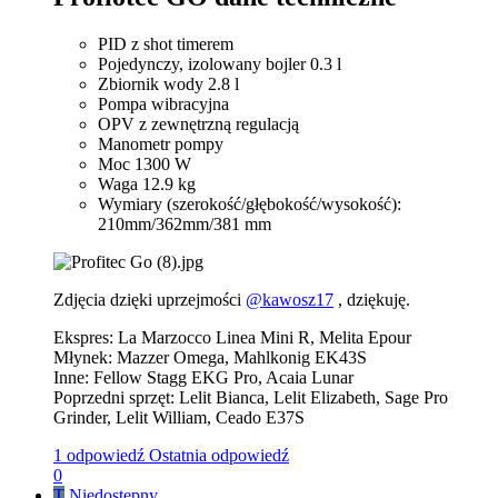
PID z shot timerem
Pojedynczy, izolowany bojler 0.3 l
Zbiornik wody 2.8 l
Pompa wibracyjna
OPV z zewnętrzną regulacją
Manometr pompy
Moc 1300 W
Waga 12.9 kg
Wymiary (szerokość/głębokość/wysokość):
210mm/362mm/381 mm
Zdjęcia dzięki uprzejmości
@
kawosz17
, dziękuję.
Ekspres: La Marzocco Linea Mini R, Melita Epour
Młynek: Mazzer Omega, Mahlkonig EK43S
Inne: Fellow Stagg EKG Pro, Acaia Lunar
Poprzedni sprzęt: Lelit Bianca, Lelit Elizabeth, Sage Pro
Grinder, Lelit William, Ceado E37S
1 odpowiedź
Ostatnia odpowiedź
0
T
Niedostępny