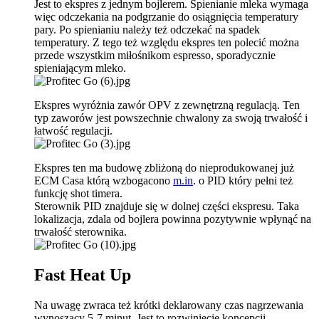
Jest to ekspres z jednym bojlerem. Spienianie mleka wymaga
więc odczekania na podgrzanie do osiągnięcia temperatury
pary. Po spienianiu należy też odczekać na spadek
temperatury. Z tego też względu ekspres ten polecić można
przede wszystkim miłośnikom espresso, sporadycznie
spieniającym mleko.
Ekspres wyróżnia zawór OPV z zewnętrzną regulacją. Ten
typ zaworów jest powszechnie chwalony za swoją trwałość i
łatwość regulacji.
Ekspres ten ma budowę zbliżoną do nieprodukowanej już
ECM Casa którą wzbogacono
m.in
. o PID który pełni też
funkcję shot timera.
Sterownik PID znajduje się w dolnej części ekspresu. Taka
lokalizacja, zdala od bojlera powinna pozytywnie wpłynąć na
trwałość sterownika.
Fast Heat Up
Na uwagę zwraca też krótki deklarowany czas nagrzewania
wynoszący 5-7 minut. Jest to rozwiniecie koncepcji