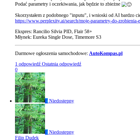
Podać parametry i oczekiwania, jak będzie to zbieżne
Skorzystałem z podobnego "inputu", i wnioski od AI bardzo c
https://www.perplexity.ai/search/moje-parametry-do-zrobi
Ekspres: Rancilio Silvia PID, Flair 58+
Młynek: Eureka Single Dose, Timemore S3
Darmowe ogłoszenia samochodowe:
AutoKompas.pl
1 odpowiedź
Ostatnia odpowiedź
0
F
Niedostępny
F
Niedostępny
Filip Dudek