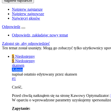
Najpierw najstarsze
Najpierw najstarsze
Najpierw najnowsze
Najwięcej głosów
Odpowiedz
Odpowiedz, zakładając nowy temat
Zaloguj się, aby odpowiedzieć
Ten temat został usunięty. Mogą go zobaczyć tylko użytkownicy upo
S
Niedostępny
S
Niedostępny
skansen
Admin
napisał
ostatnio edytowany przez skansen
#1
Cześć,
Przed chwilą natknąłem się na stronę Kawowy Optymalizator:
W oparciu o wprowadzone parametry uzyskujemy spersonalizowa
Zapytanie: