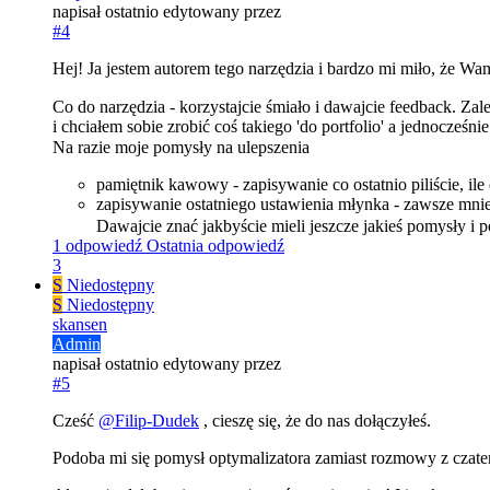
napisał
ostatnio edytowany przez
#4
Hej! Ja jestem autorem tego narzędzia i bardzo mi miło, że W
Co do narzędzia - korzystajcie śmiało i dawajcie feedback. Z
i chciałem sobie zrobić coś takiego 'do portfolio' a jednocz
Na razie moje pomysły na ulepszenia
pamiętnik kawowy - zapisywanie co ostatnio piliście, il
zapisywanie ostatniego ustawienia młynka - zawsze mnie
Dawajcie znać jakbyście mieli jeszcze jakieś pomysły i 
1 odpowiedź
Ostatnia odpowiedź
3
S
Niedostępny
S
Niedostępny
skansen
Admin
napisał
ostatnio edytowany przez
#5
Cześć
@
Filip-Dudek
, cieszę się, że do nas dołączyłeś.
Podoba mi się pomysł optymalizatora zamiast rozmowy z czat