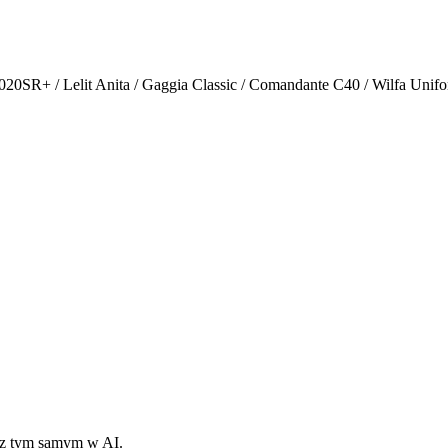
020SR+ / Lelit Anita / Gaggia Classic / Comandante C40 / Wilfa Uni
ć z tym samym w AI.