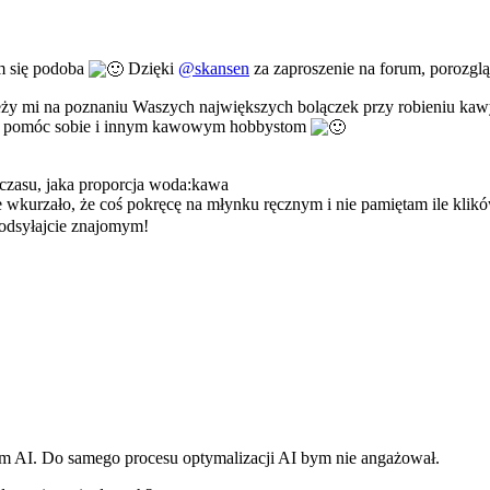
am się podoba
Dzięki
@
skansen
za zaproszenie na forum, porozglą
ależy mi na poznaniu Waszych największych bolączek przy robieniu kaw
eśnie pomóc sobie i innym kawowym hobbystom
e czasu, jaka proporcja woda:kawa
 wkurzało, że coś pokręcę na młynku ręcznym i nie pamiętam ile klikó
podsyłajcie znajomym!
em AI. Do samego procesu optymalizacji AI bym nie angażował.