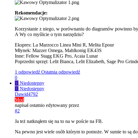
Rekomendacje:
Korzystanie z niego, w porównaniu do diagramów powinno być ł
A Wy co myślicie o tym narzędziu?
Ekspres: La Marzocco Linea Mini R, Melita Epour
Młynek: Mazzer Omega, Mahlkonig EK43S
Inne: Fellow Stagg EKG Pro, Acaia Lunar
Poprzedni sprzęt: Lelit Bianca, Lelit Elizabeth, Sage Pro Grin
1 odpowiedź
Ostatnia odpowiedź
0
D
Niedostępny
D
Niedostępny
Dawid4792
Mod
napisał
ostatnio edytowany przez
#2
Ja też natknąłem się na to na w poście na FB.
Na pewno jest wiele osób którym to pomoże. W sumie to są d