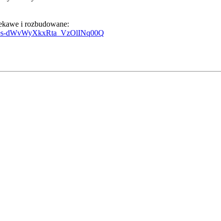
iekawe i rozbudowane:
enia-es-dWvWyXkxRta_VzOlINq00Q