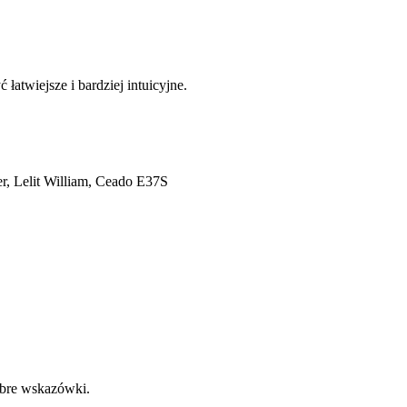
atwiejsze i bardziej intuicyjne.
der, Lelit William, Ceado E37S
obre wskazówki.