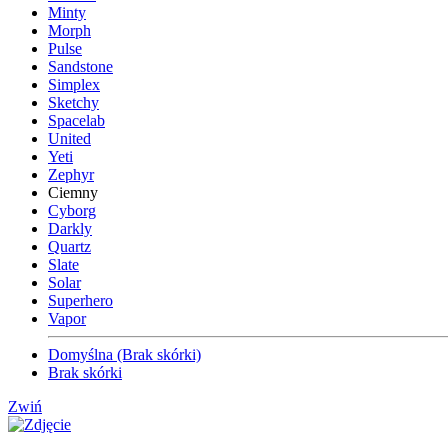
Minty
Morph
Pulse
Sandstone
Simplex
Sketchy
Spacelab
United
Yeti
Zephyr
Ciemny
Cyborg
Darkly
Quartz
Slate
Solar
Superhero
Vapor
Domyślna (Brak skórki)
Brak skórki
Zwiń