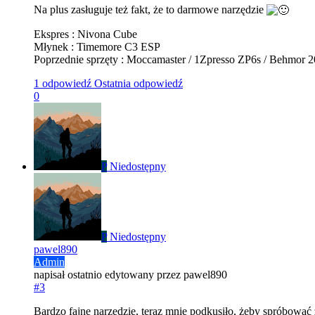
Na plus zasługuje też fakt, że to darmowe narzędzie
Ekspres : Nivona Cube
Młynek : Timemore C3 ESP
Poprzednie sprzęty : Moccamaster / 1Zpresso ZP6s / Behmor 2
1 odpowiedź
Ostatnia odpowiedź
0
P
Niedostępny
P
Niedostępny
pawel890
Admin
napisał
ostatnio edytowany przez pawel890
#3
Bardzo fajne narzędzie, teraz mnie podkusiło, żeby spróbowa