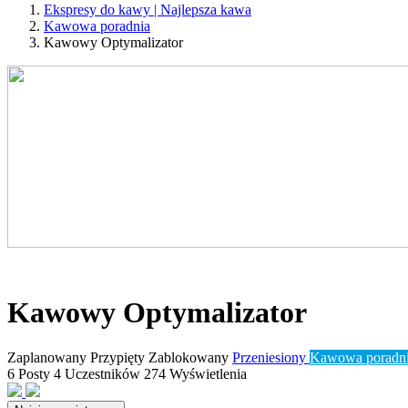
Ekspresy do kawy | Najlepsza kawa
Kawowa poradnia
Kawowy Optymalizator
Kawowy Optymalizator
Zaplanowany
Przypięty
Zablokowany
Przeniesiony
Kawowa poradn
6
Posty
4
Uczestników
274
Wyświetlenia