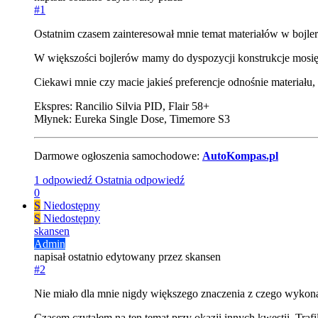
#1
Ostatnim czasem zainteresował mnie temat materiałów w bojler
W większości bojlerów mamy do dyspozycji konstrukcje mosiężn
Ciekawi mnie czy macie jakieś preferencje odnośnie materiał
Ekspres: Rancilio Silvia PID, Flair 58+
Młynek: Eureka Single Dose, Timemore S3
Darmowe ogłoszenia samochodowe:
AutoKompas.pl
1 odpowiedź
Ostatnia odpowiedź
0
S
Niedostępny
S
Niedostępny
skansen
Admin
napisał
ostatnio edytowany przez skansen
#2
Nie miało dla mnie nigdy większego znaczenia z czego wykonan
Czasem czytałem na ten temat przy okazji innych kwestii. Trafi