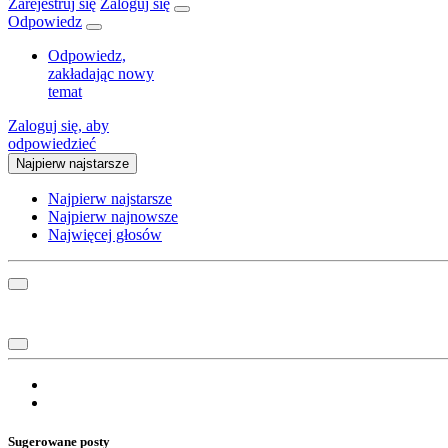
Zarejestruj się
Zaloguj się
Odpowiedz
Odpowiedz,
zakładając nowy
temat
Zaloguj się, aby
odpowiedzieć
Najpierw najstarsze
Najpierw najstarsze
Najpierw najnowsze
Najwięcej głosów
Sugerowane posty