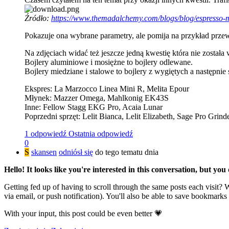
Źródło:
https://www.themadalchemy.com/blogs/blog/espresso-
Pokazuje ona wybrane parametry, ale pomija na przykład przewo
Na zdjęciach widać też jeszcze jedną kwestię która nie została 
Bojlery aluminiowe i mosiężne to bojlery odlewane.
Bojlery miedziane i stalowe to bojlery z wygiętych a następni
Ekspres: La Marzocco Linea Mini R, Melita Epour
Młynek: Mazzer Omega, Mahlkonig EK43S
Inne: Fellow Stagg EKG Pro, Acaia Lunar
Poprzedni sprzęt: Lelit Bianca, Lelit Elizabeth, Sage Pro Grin
1 odpowiedź
Ostatnia odpowiedź
0
S
skansen
odniósł się
do tego tematu dnia
Hello! It looks like you're interested in this conversation, but yo
Getting fed up of having to scroll through the same posts each visit?
via email, or push notification). You'll also be able to save bookma
With your input, this post could be even better 💗