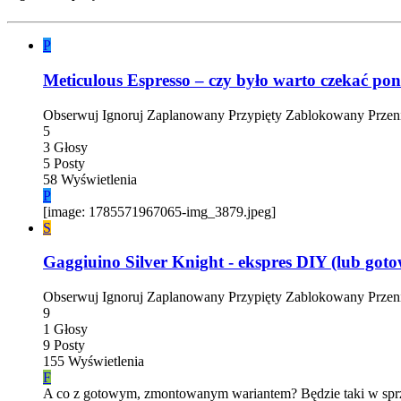
P
Meticulous Espresso – czy było warto czekać po
Obserwuj
Ignoruj
Zaplanowany
Przypięty
Zablokowany
Przen
5
3
Głosy
5
Posty
58
Wyświetlenia
P
[image: 1785571967065-img_3879.jpeg]
S
Gaggiuino Silver Knight - ekspres DIY (lub got
Obserwuj
Ignoruj
Zaplanowany
Przypięty
Zablokowany
Przen
9
1
Głosy
9
Posty
155
Wyświetlenia
F
A co z gotowym, zmontowanym wariantem? Będzie taki w sprz