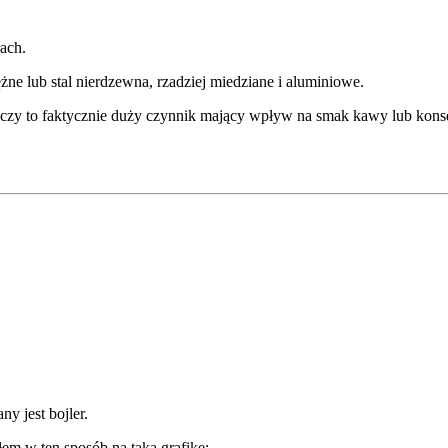
ach.
e lub stal nierdzewna, rzadziej miedziane i aluminiowe.
u, czy to faktycznie duży czynnik mający wpływ na smak kawy lub kon
y jest bojler.
łem w ten sposób na taką grafikę: