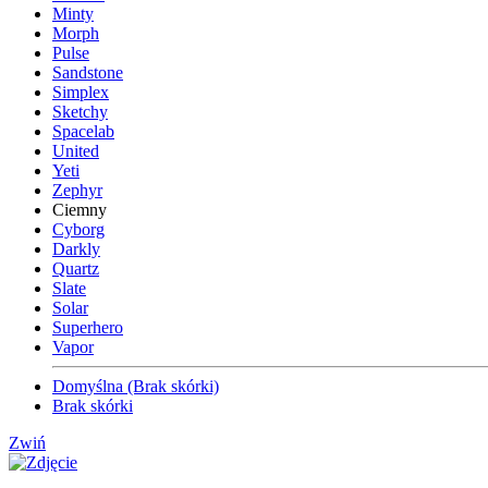
Minty
Morph
Pulse
Sandstone
Simplex
Sketchy
Spacelab
United
Yeti
Zephyr
Ciemny
Cyborg
Darkly
Quartz
Slate
Solar
Superhero
Vapor
Domyślna (Brak skórki)
Brak skórki
Zwiń