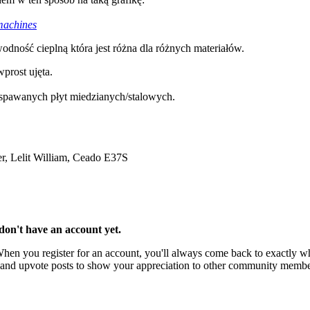
machines
dność cieplną która jest różna dla różnych materiałów.
wprost ujęta.
e spawanych płyt miedzianych/stalowych.
der, Lelit William, Ceado E37S
u don't have an account yet.
 When you register for an account, you'll always come back to exactly wh
rks and upvote posts to show your appreciation to other community membe