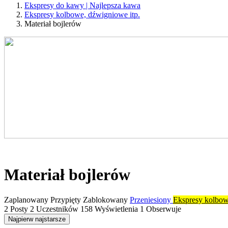
Ekspresy do kawy | Najlepsza kawa
Ekspresy kolbowe, dźwigniowe itp.
Materiał bojlerów
Materiał bojlerów
Zaplanowany
Przypięty
Zablokowany
Przeniesiony
Ekspresy kolbow
2
Posty
2
Uczestników
158
Wyświetlenia
1
Obserwuje
Najpierw najstarsze