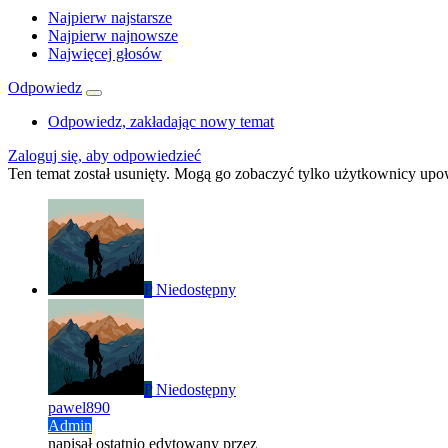
Najpierw najstarsze
Najpierw najnowsze
Najwięcej głosów
Odpowiedz
Odpowiedz, zakładając nowy temat
Zaloguj się, aby odpowiedzieć
Ten temat został usunięty. Mogą go zobaczyć tylko użytkownicy upo
P
Niedostępny
P
Niedostępny
pawel890
Admin
napisał
ostatnio edytowany przez