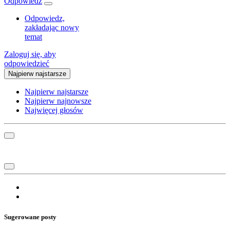
Odpowiedz
Odpowiedz,
zakładając nowy
temat
Zaloguj się, aby
odpowiedzieć
Najpierw najstarsze
Najpierw najstarsze
Najpierw najnowsze
Najwięcej głosów
Sugerowane posty