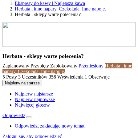
Ekspresy do kawy | Najlepsza kawa
Herbata i inne napary. Czekolada. Inne napoje.
Herbata - sklepy warte polecenia?
Herbata - sklepy warte polecenia?
Zaplanowany
Przypięty
Zablokowany
Przeniesiony
Herbata i inne
napary. Czekolada. Inne napoje.
5
Posty
3
Uczestników
356
Wyświetlenia
1
Obserwuje
Najpierw najstarsze
Najpierw najstarsze
Najpierw najnowsze
Najwięcej głosów
Odpowiedz
Odpowiedz, zakładając nowy temat
Zaloguj się, aby odpowiedzieć