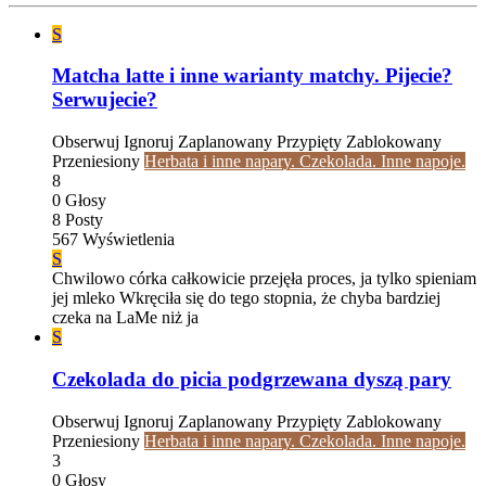
S
Matcha latte i inne warianty matchy. Pijecie?
Serwujecie?
Obserwuj
Ignoruj
Zaplanowany
Przypięty
Zablokowany
Przeniesiony
Herbata i inne napary. Czekolada. Inne napoje.
8
0
Głosy
8
Posty
567
Wyświetlenia
S
Chwilowo córka całkowicie przejęła proces, ja tylko spieniam
jej mleko Wkręciła się do tego stopnia, że chyba bardziej
czeka na LaMe niż ja
S
Czekolada do picia podgrzewana dyszą pary
Obserwuj
Ignoruj
Zaplanowany
Przypięty
Zablokowany
Przeniesiony
Herbata i inne napary. Czekolada. Inne napoje.
3
0
Głosy