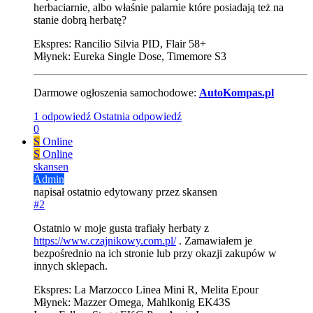
herbaciarnie, albo właśnie palarnie które posiadają też na
stanie dobrą herbatę?
Ekspres: Rancilio Silvia PID, Flair 58+
Młynek: Eureka Single Dose, Timemore S3
Darmowe ogłoszenia samochodowe:
AutoKompas.pl
1 odpowiedź
Ostatnia odpowiedź
0
S
Online
S
Online
skansen
Admin
napisał
ostatnio edytowany przez skansen
#2
Ostatnio w moje gusta trafiały herbaty z
https://www.czajnikowy.com.pl/
. Zamawiałem je
bezpośrednio na ich stronie lub przy okazji zakupów w
innych sklepach.
Ekspres: La Marzocco Linea Mini R, Melita Epour
Młynek: Mazzer Omega, Mahlkonig EK43S