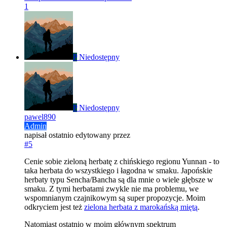
1
P
Niedostępny
P
Niedostępny
pawel890
Admin
napisał
ostatnio edytowany przez
#5
Cenie sobie zieloną herbatę z chińskiego regionu Yunnan - to
taka herbata do wszystkiego i łagodna w smaku. Japońskie
herbaty typu Sencha/Bancha są dla mnie o wiele głębsze w
smaku. Z tymi herbatami zwykle nie ma problemu, we
wspomnianym czajnikowym są super propozycje. Moim
odkryciem jest też
zielona herbata z marokańską miętą
.
Natomiast ostatnio w moim głównym spektrum