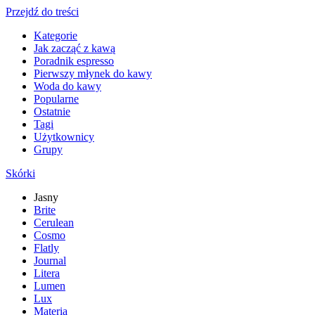
Przejdź do treści
Kategorie
Jak zacząć z kawą
Poradnik espresso
Pierwszy młynek do kawy
Woda do kawy
Popularne
Ostatnie
Tagi
Użytkownicy
Grupy
Skórki
Jasny
Brite
Cerulean
Cosmo
Flatly
Journal
Litera
Lumen
Lux
Materia