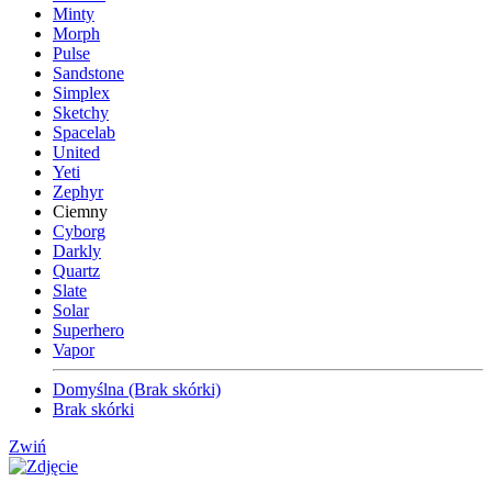
Minty
Morph
Pulse
Sandstone
Simplex
Sketchy
Spacelab
United
Yeti
Zephyr
Ciemny
Cyborg
Darkly
Quartz
Slate
Solar
Superhero
Vapor
Domyślna (Brak skórki)
Brak skórki
Zwiń