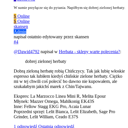
W sumie przyłącze się do pytania. Napiłbym się dobrej zielonej herbaty.
S
Online
S
Online
skansen
Admin
napisał
ostatnio edytowany przez skansen
#4
@
Dawid4792
napisał w
Herbata - sklepy warte polecenia?
:
dobrej zielonej herbaty
Dobrą zieloną herbatę robią Chińczycy. Tak jak lubię włoskie
espresso tak lubiłem kiedyś chińskie zielone herbaty. Ciężko
mi w tej chwili coś polecić bo dawno nie kupowałem, ale
szukałabym jakichś marek z Chin/Tajwanu.
Ekspres: La Marzocco Linea Mini R, Melita Epour
Młynek: Mazzer Omega, Mahlkonig EK43S
Inne: Fellow Stagg EKG Pro, Acaia Lunar
Poprzedni sprzęt: Lelit Bianca, Lelit Elizabeth, Sage Pro
Grinder, Lelit William, Ceado E37S
1 odpowiedź
Ostatnia odpowiedź