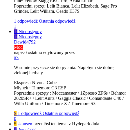
Inne: Fellow Stagg EKG Pro, Acaia Lunar
Poprzedni sprzęt: Lelit Bianca, Lelit Elizabeth, Sage Pro
Grinder, Lelit William, Ceado E37S
1 odpowiedź
Ostatnia odpowiedź
1
D
Niedostępny
D
Niedostępny
Dawid4792
Mod
napisał
ostatnio edytowany przez
#3
W sumie przyłącze się do pytania. Napiłbym się dobrej
zielonej herbaty.
Ekspres : Nivona Cube
Młynek : Timemore C3 ESP
Poprzednie sprzęty : Moccamaster / 1Zpresso ZP6s / Behmor
2020SR+ / Lelit Anita / Gaggia Classic / Comandante C40 /
Wilfa Uniform / Timemore X / Timemore S3
S
1 odpowiedź
Ostatnia odpowiedź
0
S
skansen
przeniósł ten temat z Hydepark dnia
D
Dawid4792