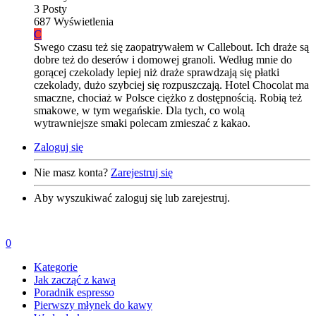
3
Posty
687
Wyświetlenia
C
Swego czasu też się zaopatrywałem w Callebout. Ich draże są
dobre też do deserów i domowej granoli. Według mnie do
gorącej czekolady lepiej niż draże sprawdzają się płatki
czekolady, dużo szybciej się rozpuszczają. Hotel Chocolat ma
smaczne, chociaż w Polsce ciężko z dostępnością. Robią też
smakowe, w tym wegańskie. Dla tych, co wolą
wytrawniejsze smaki polecam zmieszać z kakao.
Zaloguj się
Nie masz konta?
Zarejestruj się
Aby wyszukiwać zaloguj się lub zarejestruj.
0
Kategorie
Jak zacząć z kawą
Poradnik espresso
Pierwszy młynek do kawy