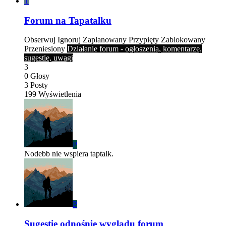
T
Forum na Tapatalku
Obserwuj
Ignoruj
Zaplanowany
Przypięty
Zablokowany
Przeniesiony
Działanie forum - ogłoszenia, komentarze,
sugestie, uwagi
3
0
Głosy
3
Posty
199
Wyświetlenia
P
Nodebb nie wspiera taptalk.
P
Sugestie odnośnie wyglądu forum