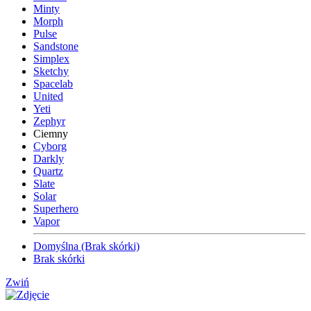
Minty
Morph
Pulse
Sandstone
Simplex
Sketchy
Spacelab
United
Yeti
Zephyr
Ciemny
Cyborg
Darkly
Quartz
Slate
Solar
Superhero
Vapor
Domyślna (Brak skórki)
Brak skórki
Zwiń