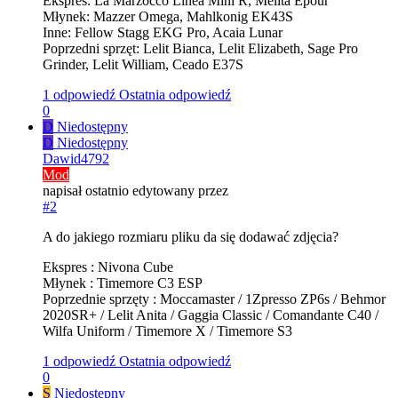
Ekspres: La Marzocco Linea Mini R, Melita Epour
Młynek: Mazzer Omega, Mahlkonig EK43S
Inne: Fellow Stagg EKG Pro, Acaia Lunar
Poprzedni sprzęt: Lelit Bianca, Lelit Elizabeth, Sage Pro
Grinder, Lelit William, Ceado E37S
1 odpowiedź
Ostatnia odpowiedź
0
D
Niedostępny
D
Niedostępny
Dawid4792
Mod
napisał
ostatnio edytowany przez
#2
A do jakiego rozmiaru pliku da się dodawać zdjęcia?
Ekspres : Nivona Cube
Młynek : Timemore C3 ESP
Poprzednie sprzęty : Moccamaster / 1Zpresso ZP6s / Behmor
2020SR+ / Lelit Anita / Gaggia Classic / Comandante C40 /
Wilfa Uniform / Timemore X / Timemore S3
1 odpowiedź
Ostatnia odpowiedź
0
S
Niedostępny