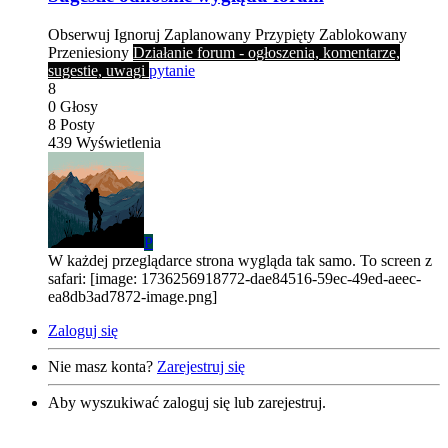
Obserwuj
Ignoruj
Zaplanowany
Przypięty
Zablokowany
Przeniesiony
Działanie forum - ogłoszenia, komentarze,
sugestie, uwagi
pytanie
8
0
Głosy
8
Posty
439
Wyświetlenia
P
W każdej przeglądarce strona wygląda tak samo. To screen z
safari: [image: 1736256918772-dae84516-59ec-49ed-aeec-
ea8db3ad7872-image.png]
Zaloguj się
Nie masz konta?
Zarejestruj się
Aby wyszukiwać zaloguj się lub zarejestruj.