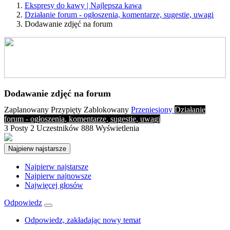
Ekspresy do kawy | Najlepsza kawa
Działanie forum - ogłoszenia, komentarze, sugestie, uwagi
Dodawanie zdjęć na forum
Dodawanie zdjęć na forum
Zaplanowany
Przypięty
Zablokowany
Przeniesiony
Działanie
forum - ogłoszenia, komentarze, sugestie, uwagi
3
Posty
2
Uczestników
888
Wyświetlenia
Najpierw najstarsze
Najpierw najstarsze
Najpierw najnowsze
Najwięcej głosów
Odpowiedz
Odpowiedz, zakładając nowy temat