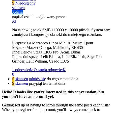
S
Niedostępny
skansen
Admin
napisał
ostatnio edytowany przez
#3
Na tą chwilę to ok 6MB i 10000 x 10000 pikseli. System sam
zmniejsza i kompresuje obrazki do mniejszego rozmiaru.
Ekspres: La Marzocco Linea Mini R, Melita Epour
Młynek: Mazzer Omega, Mahlkonig EK43S
Inne: Fellow Stagg EKG Pro, Acaia Lunar
Poprzedni sprzęt: Lelit Bianca, Lelit Elizabeth, Sage Pro
Grinder, Lelit William, Ceado E37S
1 odpowiedź
Ostatnia odpowiedź
0
S
skansen
odniósł się
do tego tematu dnia
S
skansen
przypiął ten temat dnia
Hello! It looks like you're interested in this conversation, but
you don't have an account yet.
Getting fed up of having to scroll through the same posts each visit?
When you register for an account, you'll always come back to