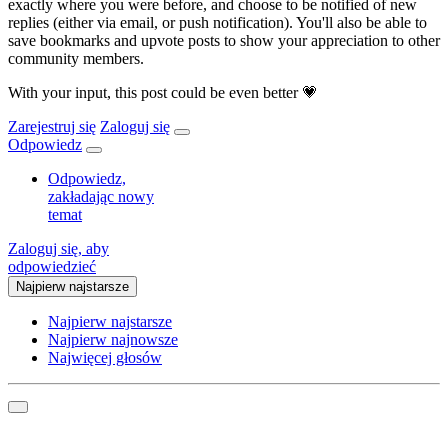
exactly where you were before, and choose to be notified of new
replies (either via email, or push notification). You'll also be able to
save bookmarks and upvote posts to show your appreciation to other
community members.
With your input, this post could be even better 💗
Zarejestruj się
Zaloguj się
Odpowiedz
Odpowiedz,
zakładając nowy
temat
Zaloguj się, aby
odpowiedzieć
Najpierw najstarsze
Najpierw najstarsze
Najpierw najnowsze
Najwięcej głosów