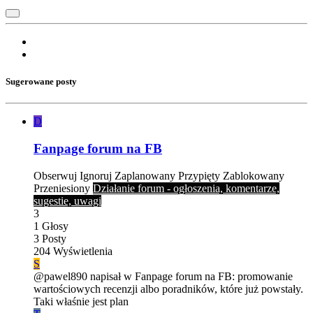
Sugerowane posty
D
Fanpage forum na FB
Obserwuj
Ignoruj
Zaplanowany
Przypięty
Zablokowany
Przeniesiony
Działanie forum - ogłoszenia, komentarze,
sugestie, uwagi
3
1
Głosy
3
Posty
204
Wyświetlenia
S
@pawel890 napisał w Fanpage forum na FB: promowanie
wartościowych recenzji albo poradników, które już powstały.
Taki właśnie jest plan