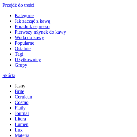
Przejdź do treści
Kategorie
Jak zacząć z kawą
Poradnik espresso
Pierwszy młynek do kawy
Woda do kawy
Popularne
Ostatnie
Tagi
Użytkownicy
Grupy
Skórki
Jasny
Brite
Cerulean
Cosmo
Flatly
Journal
Litera
Lumen
Lux
Materia