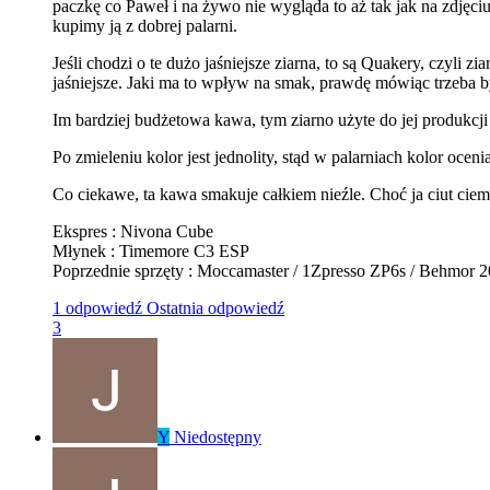
paczkę co Paweł i na żywo nie wygląda to aż tak jak na zdjęc
kupimy ją z dobrej palarni.
Jeśli chodzi o te dużo jaśniejsze ziarna, to są Quakery, czyli z
jaśniejsze. Jaki ma to wpływ na smak, prawdę mówiąc trzeba by 
Im bardziej budżetowa kawa, tym ziarno użyte do jej produkcji
Po zmieleniu kolor jest jednolity, stąd w palarniach kolor oce
Co ciekawe, ta kawa smakuje całkiem nieźle. Choć ja ciut ciemni
Ekspres : Nivona Cube
Młynek : Timemore C3 ESP
Poprzednie sprzęty : Moccamaster / 1Zpresso ZP6s / Behmor 2
1 odpowiedź
Ostatnia odpowiedź
3
Y
Niedostępny