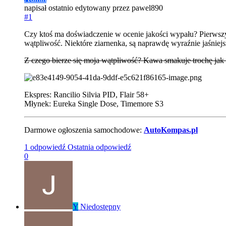
napisał
ostatnio edytowany przez pawel890
#1
Czy ktoś ma doświadczenie w ocenie jakości wypału? Pierwszy
wątpliwość. Niektóre ziarnenka, są naprawdę wyraźnie jaśniejsz
Z czego bierze się moja wątpliwość? Kawa smakuje trochę jak
Ekspres: Rancilio Silvia PID, Flair 58+
Młynek: Eureka Single Dose, Timemore S3
Darmowe ogłoszenia samochodowe:
AutoKompas.pl
1 odpowiedź
Ostatnia odpowiedź
0
Y
Niedostępny