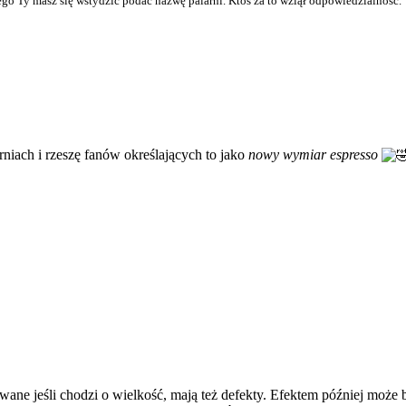
aczego Ty masz się wstydzić podać nazwę palarni. Ktoś za to wziął odpowiedzialność.
niach i rzeszę fanów określających to jako
nowy wymiar espresso
towane jeśli chodzi o wielkość, mają też defekty. Efektem później moż