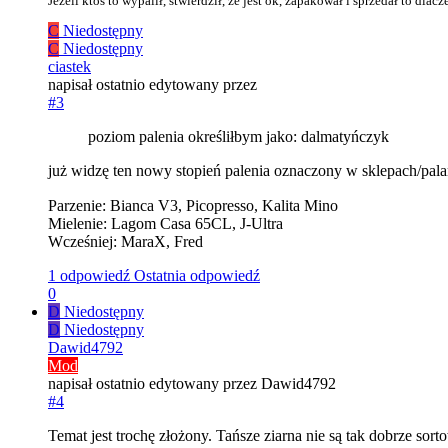
Jeżeli ktoś to wypalił, stwierdził, że jest ok, zapakował i sprzedał to dl
C
Niedostępny
C
Niedostępny
ciastek
napisał
ostatnio edytowany przez
#3
poziom palenia określiłbym jako: dalmatyńczyk
już widzę ten nowy stopień palenia oznaczony w sklepach/palar
Parzenie: Bianca V3, Picopresso, Kalita Mino
Mielenie: Lagom Casa 65CL, J-Ultra
Wcześniej: MaraX, Fred
1 odpowiedź
Ostatnia odpowiedź
0
D
Niedostępny
D
Niedostępny
Dawid4792
Mod
napisał
ostatnio edytowany przez Dawid4792
#4
Temat jest trochę złożony. Tańsze ziarna nie są tak dobrze sor