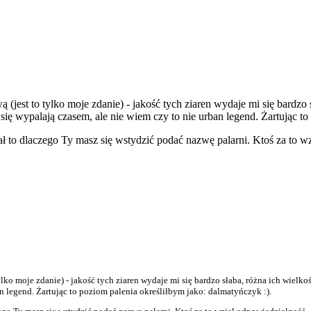
 (jest to tylko moje zdanie) - jakość tych ziaren wydaje mi się bardzo 
ę wypalają czasem, ale nie wiem czy to nie urban legend. Żartując to 
zedał to dlaczego Ty masz się wstydzić podać nazwę palarni. Ktoś za to 
tylko moje zdanie) - jakość tych ziaren wydaje mi się bardzo słaba, różna ich wiel
an legend. Żartując to poziom palenia określiłbym jako: dalmatyńczyk :).