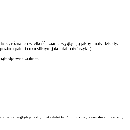
słaba, różna ich wielkość i ziarna wyglądają jakby miały defekty.
poziom palenia określiłbym jako: dalmatyńczyk :).
wziął odpowiedzialność.
kość i ziarna wyglądają jakby miały defekty. Podobno przy anaerobicach może byc