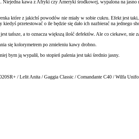
iu. Niejedna kawa z Afryki czy Ameryki środkowej, wypalona na jasno 
iarenka które z jakichś powodów nie miały w sobie cukru. Efekt jest taki
kiedyś przetestować o ile będzie się dało ich nazbierać na jednego sho
 jest tańsze, a to oznacza większą ilość defektów. Ale co ciekawe, nie
niania się kolorymetrem po zmieleniu kawy drobno.
ej bym ją wypalił, bo stopień palenia jest taki średnio jasny.
020SR+ / Lelit Anita / Gaggia Classic / Comandante C40 / Wilfa Uni