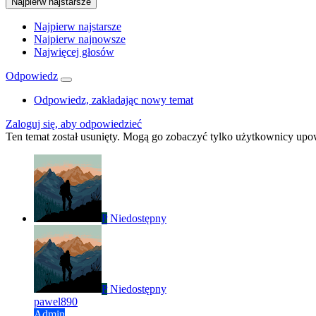
Najpierw najstarsze
Najpierw najstarsze
Najpierw najnowsze
Najwięcej głosów
Odpowiedz
Odpowiedz, zakładając nowy temat
Zaloguj się, aby odpowiedzieć
Ten temat został usunięty. Mogą go zobaczyć tylko użytkownicy upo
P
Niedostępny
P
Niedostępny
pawel890
Admin