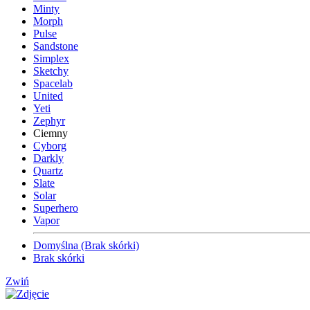
Minty
Morph
Pulse
Sandstone
Simplex
Sketchy
Spacelab
United
Yeti
Zephyr
Ciemny
Cyborg
Darkly
Quartz
Slate
Solar
Superhero
Vapor
Domyślna (Brak skórki)
Brak skórki
Zwiń