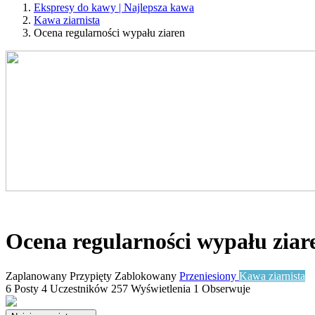
Ekspresy do kawy | Najlepsza kawa
Kawa ziarnista
Ocena regularności wypału ziaren
Ocena regularności wypału ziar
Zaplanowany
Przypięty
Zablokowany
Przeniesiony
Kawa ziarnista
6
Posty
4
Uczestników
257
Wyświetlenia
1
Obserwuje