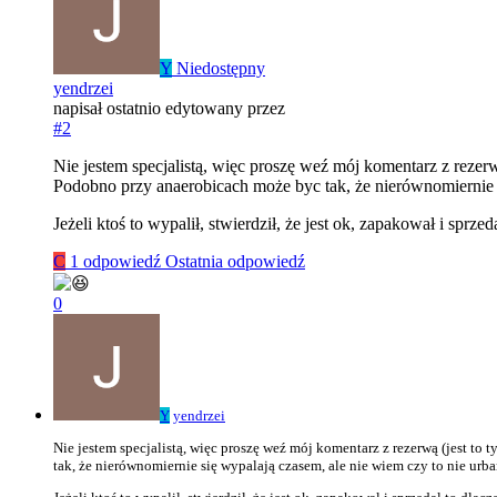
Y
Niedostępny
yendrzei
napisał
ostatnio edytowany przez
#2
Nie jestem specjalistą, więc proszę weź mój komentarz z rezerwą
Podobno przy anaerobicach może byc tak, że nierównomiernie si
Jeżeli ktoś to wypalił, stwierdził, że jest ok, zapakował i spr
C
1 odpowiedź
Ostatnia odpowiedź
0
Y
yendrzei
Nie jestem specjalistą, więc proszę weź mój komentarz z rezerwą (jest to 
tak, że nierównomiernie się wypalają czasem, ale nie wiem czy to nie urb