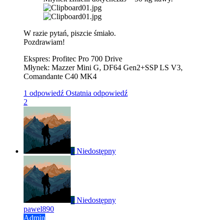
W razie pytań, piszcie śmiało.
Pozdrawiam!
Ekspres: Profitec Pro 700 Drive
Młynek: Mazzer Mini G, DF64 Gen2+SSP LS V3,
Comandante C40 MK4
1 odpowiedź
Ostatnia odpowiedź
2
P
Niedostępny
P
Niedostępny
pawel890
Admin