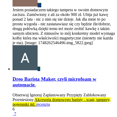
M
Jestem posiadaczem takiego tampera w swoim domowym
zaciszu. Zamówiony z ali za około 900 zł. Ubija już kawę
ponad 2 lata - nic z nim się nie dzieje. Jak dla mnie to po
prostu wygoda - nie zastanawiasz się czy będzie źle/dobrze,
drugą połówką dzięki temu też może zrobić kawkę z takim
samym ubiciem. Z minusów to mój konkretny model wymaga
kolby która ma właściwości magnetyczne (niestety nie każda
je ma). [image: 1748262546496-img_5822.jpeg]
L
Dreo Barista Maker, czyli microfoam w
automacie.
Obserwuj
Ignoruj
Zaplanowany
Przypięty
Zablokowany
Przeniesiony
Akcesoria domowego baristy - wagi, tampery,
pojemniki itd.
recenzja
6
7