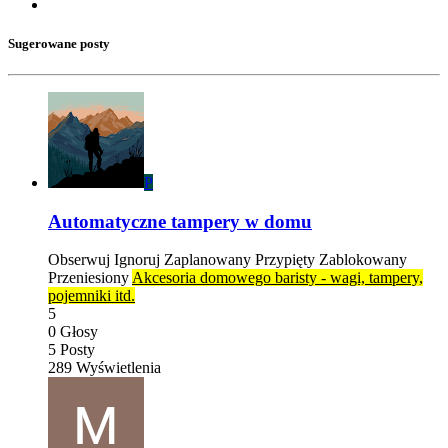
Sugerowane posty
P
Automatyczne tampery w domu
Obserwuj
Ignoruj
Zaplanowany
Przypięty
Zablokowany
Przeniesiony
Akcesoria domowego baristy - wagi, tampery,
pojemniki itd.
5
0
Głosy
5
Posty
289
Wyświetlenia