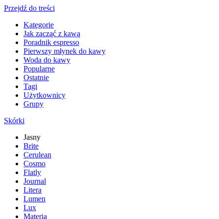
Przejdź do treści
Kategorie
Jak zacząć z kawą
Poradnik espresso
Pierwszy młynek do kawy
Woda do kawy
Popularne
Ostatnie
Tagi
Użytkownicy
Grupy
Skórki
Jasny
Brite
Cerulean
Cosmo
Flatly
Journal
Litera
Lumen
Lux
Materia