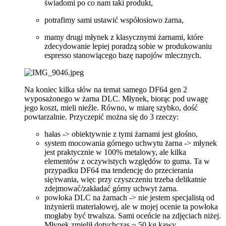
świadomi po co nam taki produkt,
potrafimy sami ustawić współosiowo żarna,
mamy drugi młynek z klasycznymi żarnami, które
zdecydowanie lepiej poradzą sobie w produkowaniu
espresso stanowiącego bazę napojów mlecznych.
Na koniec kilka słów na temat samego DF64 gen 2
wyposażonego w żarna DLC. Młynek, biorąc pod uwagę
jego koszt, mieli nieźle. Równo, w miarę szybko, dość
powtarzalnie. Przyczepić można się do 3 rzeczy:
hałas -> obiektywnie z tymi żarnami jest głośno,
system mocowania górnego uchwytu żarna -> młynek
jest praktycznie w 100% metalowy, ale kilka
elementów z oczywistych względów to guma. Ta w
przypadku DF64 ma tendencję do przecierania
się/rwania, więc przy czyszczeniu trzeba delikatnie
zdejmować/zakładać górny uchwyt żarna.
powłoka DLC na żarnach -> nie jestem specjalistą od
inżynierii materiałowej, ale w mojej ocenie ta powłoka
mogłaby być trwalsza. Sami oceńcie na zdjęciach niżej.
Młynek zmielił dotychczas ~ 50 kg kawy.