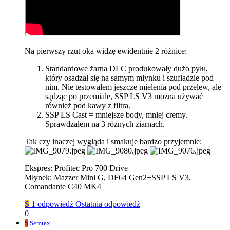
Na pierwszy rzut oka widzę ewidentnie 2 różnice:
Standardowe żarna DLC produkowały dużo pyłu,
który osadzał się na samym młynku i szufladzie pod
nim. Nie testowałem jeszcze mielenia pod przelew, ale
sądząc po przemiale, SSP LS V3 można używać
również pod kawy z filtra.
SSP LS Cast = mniejsze body, mniej cremy.
Sprawdzałem na 3 różnych ziarnach.
Tak czy inaczej wygląda i smakuje bardzo przyjemnie:
Ekspres: Profitec Pro 700 Drive
Młynek: Mazzer Mini G, DF64 Gen2+SSP LS V3,
Comandante C40 MK4
S
1 odpowiedź
Ostatnia odpowiedź
0
S
Semtex