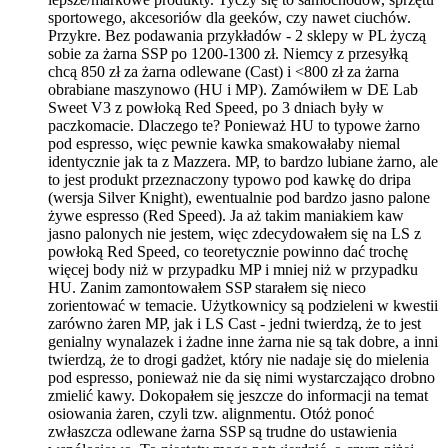
sportowego, akcesoriów dla geeków, czy nawet ciuchów.
Przykre. Bez podawania przykładów - 2 sklepy w PL życzą
sobie za żarna SSP po 1200-1300 zł. Niemcy z przesyłką
chcą 850 zł za żarna odlewane (Cast) i <800 zł za żarna
obrabiane maszynowo (HU i MP). Zamówiłem w DE Lab
Sweet V3 z powłoką Red Speed, po 3 dniach były w
paczkomacie. Dlaczego te? Ponieważ HU to typowe żarno
pod espresso, więc pewnie kawka smakowałaby niemal
identycznie jak ta z Mazzera. MP, to bardzo lubiane żarno, ale
to jest produkt przeznaczony typowo pod kawkę do dripa
(wersja Silver Knight), ewentualnie pod bardzo jasno palone
żywe espresso (Red Speed). Ja aż takim maniakiem kaw
jasno palonych nie jestem, więc zdecydowałem się na LS z
powłoką Red Speed, co teoretycznie powinno dać trochę
więcej body niż w przypadku MP i mniej niż w przypadku
HU. Zanim zamontowałem SSP starałem się nieco
zorientować w temacie. Użytkownicy są podzieleni w kwestii
zarówno żaren MP, jak i LS Cast - jedni twierdzą, że to jest
genialny wynalazek i żadne inne żarna nie są tak dobre, a inni
twierdzą, że to drogi gadżet, który nie nadaje się do mielenia
pod espresso, ponieważ nie da się nimi wystarczająco drobno
zmielić kawy. Dokopałem się jeszcze do informacji na temat
osiowania żaren, czyli tzw. alignmentu. Otóż ponoć
zwłaszcza odlewane żarna SSP są trudne do ustawienia