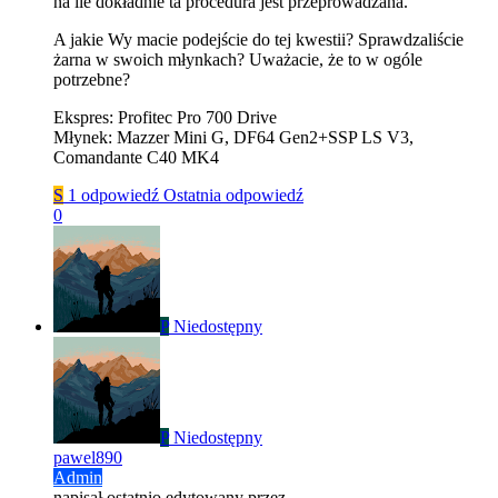
na ile dokładnie ta procedura jest przeprowadzana.
A jakie Wy macie podejście do tej kwestii? Sprawdzaliście
żarna w swoich młynkach? Uważacie, że to w ogóle
potrzebne?
Ekspres: Profitec Pro 700 Drive
Młynek: Mazzer Mini G, DF64 Gen2+SSP LS V3,
Comandante C40 MK4
S
1 odpowiedź
Ostatnia odpowiedź
0
P
Niedostępny
P
Niedostępny
pawel890
Admin
napisał
ostatnio edytowany przez