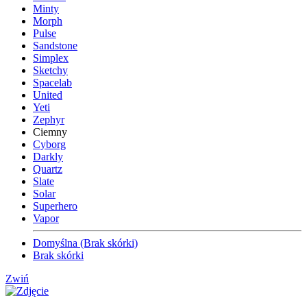
Minty
Morph
Pulse
Sandstone
Simplex
Sketchy
Spacelab
United
Yeti
Zephyr
Ciemny
Cyborg
Darkly
Quartz
Slate
Solar
Superhero
Vapor
Domyślna (Brak skórki)
Brak skórki
Zwiń