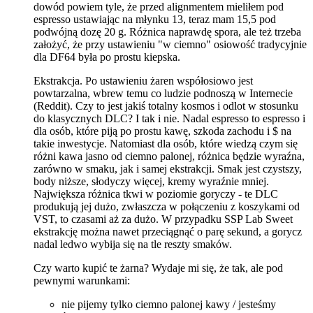
dowód powiem tyle, że przed alignmentem mieliłem pod
espresso ustawiając na młynku 13, teraz mam 15,5 pod
podwójną dozę 20 g. Różnica naprawdę spora, ale też trzeba
założyć, że przy ustawieniu "w ciemno" osiowość tradycyjnie
dla DF64 była po prostu kiepska.
Ekstrakcja. Po ustawieniu żaren współosiowo jest
powtarzalna, wbrew temu co ludzie podnoszą w Internecie
(Reddit). Czy to jest jakiś totalny kosmos i odlot w stosunku
do klasycznych DLC? I tak i nie. Nadal espresso to espresso i
dla osób, które piją po prostu kawę, szkoda zachodu i $ na
takie inwestycje. Natomiast dla osób, które wiedzą czym się
różni kawa jasno od ciemno palonej, różnica będzie wyraźna,
zarówno w smaku, jak i samej ekstrakcji. Smak jest czystszy,
body niższe, słodyczy więcej, kremy wyraźnie mniej.
Największa różnica tkwi w poziomie goryczy - te DLC
produkują jej dużo, zwłaszcza w połączeniu z koszykami od
VST, to czasami aż za dużo. W przypadku SSP Lab Sweet
ekstrakcję można nawet przeciągnąć o parę sekund, a gorycz
nadal ledwo wybija się na tle reszty smaków.
Czy warto kupić te żarna? Wydaje mi się, że tak, ale pod
pewnymi warunkami:
nie pijemy tylko ciemno palonej kawy / jesteśmy