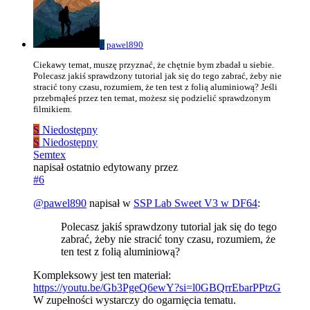
P
pawel890
Ciekawy temat, muszę przyznać, że chętnie bym zbadał u siebie.
Polecasz jakiś sprawdzony tutorial jak się do tego zabrać, żeby nie
stracić tony czasu, rozumiem, że ten test z folią aluminiową? Jeśli
przebrnąłeś przez ten temat, możesz się podzielić sprawdzonym
filmikiem.
S
Niedostępny
S
Niedostępny
Semtex
napisał
ostatnio edytowany przez
#6
@
pawel890
napisał w
SSP Lab Sweet V3 w DF64
:
Polecasz jakiś sprawdzony tutorial jak się do tego
zabrać, żeby nie stracić tony czasu, rozumiem, że
ten test z folią aluminiową?
Kompleksowy jest ten materiał:
https://youtu.be/Gb3PgeQ6ewY?si=l0GBQrrEbarPPtzG
W zupełności wystarczy do ogarnięcia tematu.