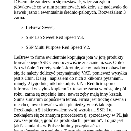
DF-em nie zamierzam się rozstawać, więc zacząłem
główkować co w nim zamontować, tak żeby się nadawało do
kawek jasno i ewentualnie średnio-palonych. Rozważałem 3
żarna:
LeBrew Sweet,
SSP Lab Sweet Red Speed V3,
SSP Multi Purpose Red Speed V2.
LeBrew to firma ewidentnie kopiująca jota w jotę produkty
koreańskiego SSP. Ceny oczywiście znacznie niższe. O ile?
No właśnie. Teoretycznie 2-krotnie, ale w praktyce obawiam
się, że należy doliczyć przynajmniej VAT, ponieważ wysyłka
jest z Chin. Dalej - napisałem do nich z kilkoma pytaniami,
minęły 2 tygodnie, nikt nie odpisał. Na Reddicie sporo
informacji w stylu - kupiłem 2x te same żarna w odstępie pół
roku, żarna są zupełnie inne, nawet zęby mają inny kształt.
Suma sumarum odpuściłem temat. Firma jest trochę dziwna i
nie chcę inwestować swoich pieniędzy w coś takiego.
Przełknąłem $ i skierowałem swój wzrok na SSP. I tu
zetknąlem się ze znanym procederem tj. sprzedawcy w PL jak
zawsze próbują golić na produktach "premium". To już jest
jakiś standard - w Polsce lubimy przepłacać za
lepsze/markowe produkty. Tyczy się to samochodów, sprzętu