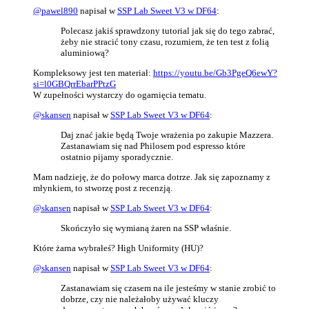
@
pawel890
napisał w
SSP Lab Sweet V3 w DF64
:
Polecasz jakiś sprawdzony tutorial jak się do tego zabrać,
żeby nie stracić tony czasu, rozumiem, że ten test z folią
aluminiową?
Kompleksowy jest ten materiał:
https://youtu.be/Gb3PgeQ6ewY?
si=l0GBQrrEbarPPtzG
W zupełności wystarczy do ogarnięcia tematu.
@
skansen
napisał w
SSP Lab Sweet V3 w DF64
:
Daj znać jakie będą Twoje wrażenia po zakupie Mazzera.
Zastanawiam się nad Philosem pod espresso które
ostatnio pijamy sporadycznie.
Mam nadzieję, że do połowy marca dotrze. Jak się zapoznamy z
młynkiem, to stworzę post z recenzją.
@
skansen
napisał w
SSP Lab Sweet V3 w DF64
:
Skończyło się wymianą żaren na SSP właśnie.
Które żarna wybrałeś? High Uniformity (HU)?
@
skansen
napisał w
SSP Lab Sweet V3 w DF64
:
Zastanawiam się czasem na ile jesteśmy w stanie zrobić to
dobrze, czy nie należałoby używać kluczy