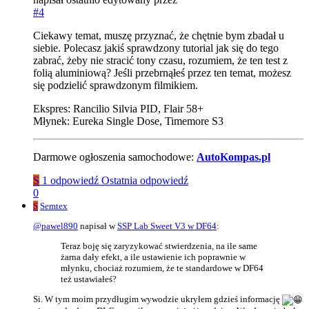
#4
Ciekawy temat, muszę przyznać, że chętnie bym zbadał u
siebie. Polecasz jakiś sprawdzony tutorial jak się do tego
zabrać, żeby nie stracić tony czasu, rozumiem, że ten test z
folią aluminiową? Jeśli przebrnąłeś przez ten temat, możesz
się podzielić sprawdzonym filmikiem.
Ekspres: Rancilio Silvia PID, Flair 58+
Młynek: Eureka Single Dose, Timemore S3
Darmowe ogłoszenia samochodowe:
AutoKompas.pl
S
1 odpowiedź
Ostatnia odpowiedź
0
S
Semtex
@
pawel890
napisał w
SSP Lab Sweet V3 w DF64
:
Teraz boję się zaryzykować stwierdzenia, na ile same
żarna dały efekt, a ile ustawienie ich poprawnie w
młynku, chociaż rozumiem, że te standardowe w DF64
też ustawiałeś?
Si. W tym moim przydługim wywodzie ukryłem gdzieś informację