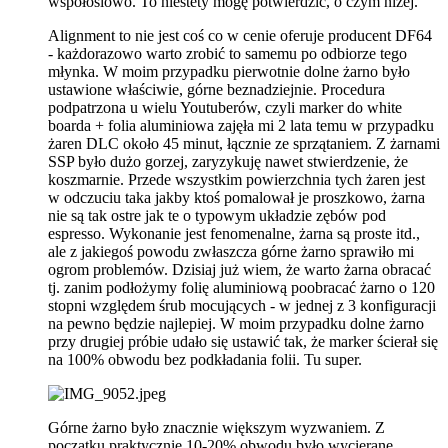
współosiowo. To niestety mogę potwierdzić, o czym niżej.
Alignment to nie jest coś co w cenie oferuje producent DF64
- każdorazowo warto zrobić to samemu po odbiorze tego
młynka. W moim przypadku pierwotnie dolne żarno było
ustawione właściwie, górne beznadziejnie. Procedura
podpatrzona u wielu Youtuberów, czyli marker do white
boarda + folia aluminiowa zajęła mi 2 lata temu w przypadku
żaren DLC około 45 minut, łącznie ze sprzątaniem. Z żarnami
SSP było dużo gorzej, zaryzykuję nawet stwierdzenie, że
koszmarnie. Przede wszystkim powierzchnia tych żaren jest
w odczuciu taka jakby ktoś pomalował je proszkowo, żarna
nie są tak ostre jak te o typowym układzie zębów pod
espresso. Wykonanie jest fenomenalne, żarna są proste itd.,
ale z jakiegoś powodu zwłaszcza górne żarno sprawiło mi
ogrom problemów. Dzisiaj już wiem, że warto żarna obracać
tj. zanim podłożymy folię aluminiową poobracać żarno o 120
stopni względem śrub mocujących - w jednej z 3 konfiguracji
na pewno będzie najlepiej. W moim przypadku dolne żarno
przy drugiej próbie udało się ustawić tak, że marker ścierał się
na 100% obwodu bez podkładania folii. Tu super.
Górne żarno było znacznie większym wyzwaniem. Z
początku praktycznie 10-20% obwodu było wycierane.