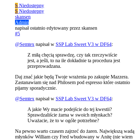
S
Niedostępny
S
Niedostępny
skansen
Admin
napisał
ostatnio edytowany przez skansen
#5
@
Semtex
napisał w
SSP Lab Sweet V3 w DF64
:
Z miłą chęcią sprawdzę, czy tak rzeczywiście
jest, a jeśli, to na ile dokładnie ta procedura jest
przeprowadzana.
Daj znać jakie będą Twoje wrażenia po zakupie Mazzera.
Zastanawiam się nad Philosem pod espresso które ostatnio
pijamy sporadycznie.
@
Semtex
napisał w
SSP Lab Sweet V3 w DF64
:
A jakie Wy macie podejście do tej kwestii?
Sprawdzaliście żarna w swoich młynkach?
Uważacie, że to w ogóle potrzebne?
Na pewno warto czasem zajrzeć do żaren. Największą wadą
młynków William czy Fred wbudowany w Anitę (nie wiem