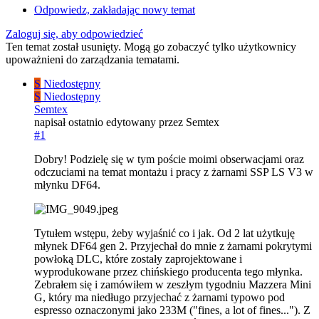
Odpowiedz, zakładając nowy temat
Zaloguj się, aby odpowiedzieć
Ten temat został usunięty. Mogą go zobaczyć tylko użytkownicy
upoważnieni do zarządzania tematami.
S
Niedostępny
S
Niedostępny
Semtex
napisał
ostatnio edytowany przez Semtex
#1
Dobry! Podzielę się w tym poście moimi obserwacjami oraz
odczuciami na temat montażu i pracy z żarnami SSP LS V3 w
młynku DF64.
Tytułem wstępu, żeby wyjaśnić co i jak. Od 2 lat użytkuję
młynek DF64 gen 2. Przyjechał do mnie z żarnami pokrytymi
powłoką DLC, które zostały zaprojektowane i
wyprodukowane przez chińskiego producenta tego młynka.
Zebrałem się i zamówiłem w zeszłym tygodniu Mazzera Mini
G, który ma niedługo przyjechać z żarnami typowo pod
espresso oznaczonymi jako 233M ("fines, a lot of fines..."). Z