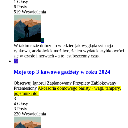
1
Głosy
6
Posty
519
Wyświetlenia
P
W takim razie dobrze to wiedzieć jak wygląda sytuacja
rynkowa, aczkolwiek możliwe, że ten wydatek szybko wróci
się w czasie i nerwach - a to jest bezcenny czas.
M
Moje top 3 kawowe gadżety w roku 2024
Obserwuj
Ignoruj
Zaplanowany
Przypięty
Zablokowany
Przeniesiony
Akcesoria domowego baristy - wagi, tampery,
pojemniki itd.
3
4
Głosy
3
Posty
220
Wyświetlenia