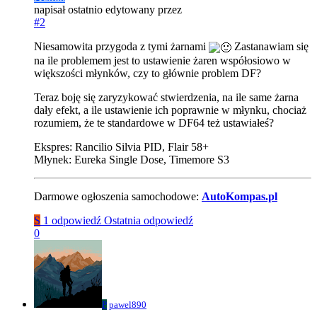
napisał
ostatnio edytowany przez
#2
Niesamowita przygoda z tymi żarnami
Zastanawiam się
na ile problemem jest to ustawienie żaren współosiowo w
większości młynków, czy to głównie problem DF?
Teraz boję się zaryzykować stwierdzenia, na ile same żarna
dały efekt, a ile ustawienie ich poprawnie w młynku, chociaż
rozumiem, że te standardowe w DF64 też ustawiałeś?
Ekspres: Rancilio Silvia PID, Flair 58+
Młynek: Eureka Single Dose, Timemore S3
Darmowe ogłoszenia samochodowe:
AutoKompas.pl
S
1 odpowiedź
Ostatnia odpowiedź
0
P
pawel890