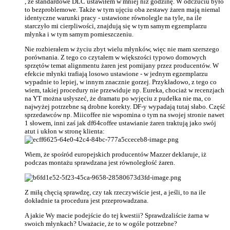
, że standardowe DLC ustawiłem w mniej niż godzinę. W odczuciu było
to bezproblemowe. Także w tym ujęciu oba zestawy żaren mają niemal
identyczne warunki pracy - ustawione równolegle na tyle, na ile
starczyło mi cierpliwości, znajdują się w tym samym egzemplarzu
młynka i w tym samym pomieszczeniu.
Nie rozbierałem w życiu zbyt wielu młynków, więc nie mam szerszego
porównania. Z tego co czytałem w większości typowo domowych
sprzętów temat alignmentu żaren jest pomijany przez producentów. W
efekcie młynki trafiają losowo ustawione - w jednym egzemplarzu
wypadnie to lepiej, w innym znacznie gorzej. Przykładowo, z tego co
wiem, takiej procedury nie przewiduje np. Eureka, chociaż w recenzjach
na YT można usłyszeć, że dramatu po wyjęciu z pudełka nie ma, co
najwyżej potrzebne są drobne korekty. DF-y wypadają tutaj słabo. Część
sprzedawców np. Miicoffee nie wspomina o tym na swojej stronie nawet
1 słowem, inni zaś jak df64coffee ustawianie żaren traktują jako swój
atut i ukłon w stronę klienta:
Wiem, że spośród europejskich producentów Mazzer deklaruje, iż
podczas montażu sprawdzana jest równoległość żaren.
Z miłą chęcią sprawdzę, czy tak rzeczywiście jest, a jeśli, to na ile
dokładnie ta procedura jest przeprowadzana.
A jakie Wy macie podejście do tej kwestii? Sprawdzaliście żarna w
swoich młynkach? Uważacie, że to w ogóle potrzebne?