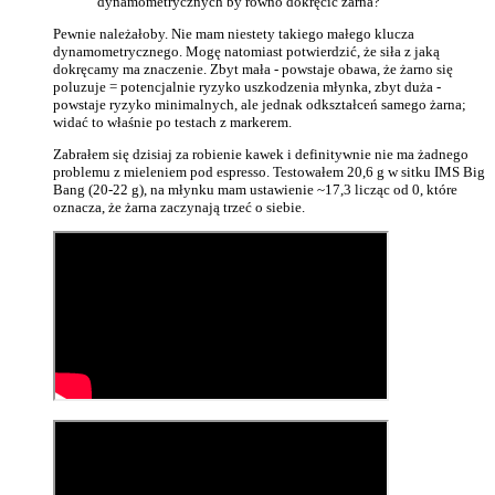
dynamometrycznych by równo dokręcić żarna?
Pewnie należałoby. Nie mam niestety takiego małego klucza
dynamometrycznego. Mogę natomiast potwierdzić, że siła z jaką
dokręcamy ma znaczenie. Zbyt mała - powstaje obawa, że żarno się
poluzuje = potencjalnie ryzyko uszkodzenia młynka, zbyt duża -
powstaje ryzyko minimalnych, ale jednak odkształceń samego żarna;
widać to właśnie po testach z markerem.
Zabrałem się dzisiaj za robienie kawek i definitywnie nie ma żadnego
problemu z mieleniem pod espresso. Testowałem 20,6 g w sitku IMS Big
Bang (20-22 g), na młynku mam ustawienie ~17,3 licząc od 0, które
oznacza, że żarna zaczynają trzeć o siebie.