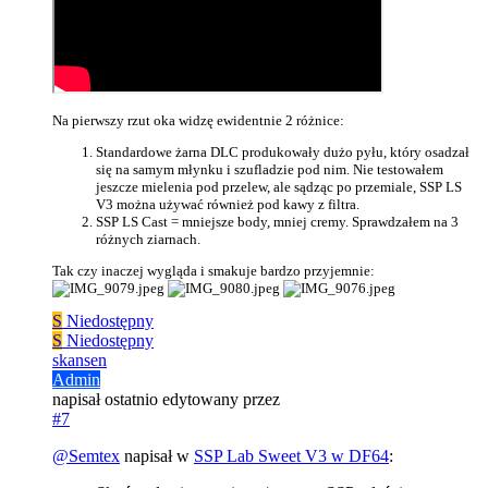
Na pierwszy rzut oka widzę ewidentnie 2 różnice:
Standardowe żarna DLC produkowały dużo pyłu, który osadzał
się na samym młynku i szufladzie pod nim. Nie testowałem
jeszcze mielenia pod przelew, ale sądząc po przemiale, SSP LS
V3 można używać również pod kawy z filtra.
SSP LS Cast = mniejsze body, mniej cremy. Sprawdzałem na 3
różnych ziarnach.
Tak czy inaczej wygląda i smakuje bardzo przyjemnie:
S
Niedostępny
S
Niedostępny
skansen
Admin
napisał
ostatnio edytowany przez
#7
@
Semtex
napisał w
SSP Lab Sweet V3 w DF64
: