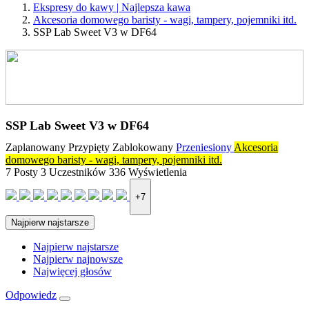
Ekspresy do kawy | Najlepsza kawa
Akcesoria domowego baristy - wagi, tampery, pojemniki itd.
SSP Lab Sweet V3 w DF64
SSP Lab Sweet V3 w DF64
Zaplanowany
Przypięty
Zablokowany
Przeniesiony
Akcesoria
domowego baristy - wagi, tampery, pojemniki itd.
7
Posty
3
Uczestników
336
Wyświetlenia
+7
Najpierw najstarsze
Najpierw najstarsze
Najpierw najnowsze
Najwięcej głosów
Odpowiedz