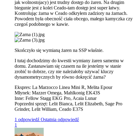
jak wolnostojacy) jest trudny dostęp do żaren. Na drugim
biegunie jest z kolei Ceado-tam dostęp jest super łatwy.
Kontrolując żarna w Ceado odkryłem zadziory na żarnach.
Powodem była obecność ciała obcego, małego kamyczka czy
czegoś podobnego w kawie.
Skończyło się wymianą żaren na SSP właśnie.
I tutaj dochodzimy do kwestii wymiany żaren samemu w
domu. Zastanawiam się czasem na ile jesteśmy w stanie
zrobić to dobrze, czy nie należałoby używać kluczy
dynamometrycznych by równo dokręcić żarna?
Ekspres: La Marzocco Linea Mini R, Melita Epour
Młynek: Mazzer Omega, Mahlkonig EK43S
Inne: Fellow Stagg EKG Pro, Acaia Lunar
Poprzedni sprzęt: Lelit Bianca, Lelit Elizabeth, Sage Pro
Grinder, Lelit William, Ceado E37S
1 odpowiedź
Ostatnia odpowiedź
1