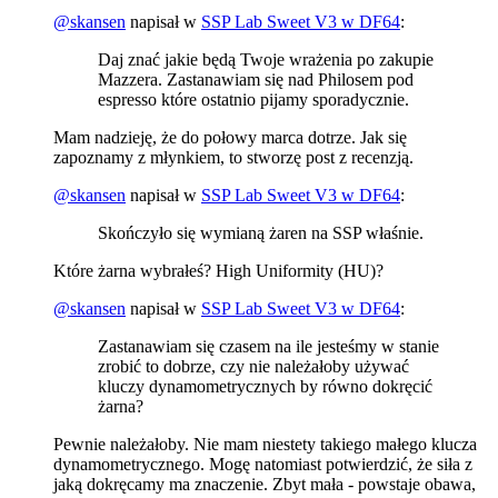
@
skansen
napisał w
SSP Lab Sweet V3 w DF64
:
Daj znać jakie będą Twoje wrażenia po zakupie
Mazzera. Zastanawiam się nad Philosem pod
espresso które ostatnio pijamy sporadycznie.
Mam nadzieję, że do połowy marca dotrze. Jak się
zapoznamy z młynkiem, to stworzę post z recenzją.
@
skansen
napisał w
SSP Lab Sweet V3 w DF64
:
Skończyło się wymianą żaren na SSP właśnie.
Które żarna wybrałeś? High Uniformity (HU)?
@
skansen
napisał w
SSP Lab Sweet V3 w DF64
:
Zastanawiam się czasem na ile jesteśmy w stanie
zrobić to dobrze, czy nie należałoby używać
kluczy dynamometrycznych by równo dokręcić
żarna?
Pewnie należałoby. Nie mam niestety takiego małego klucza
dynamometrycznego. Mogę natomiast potwierdzić, że siła z
jaką dokręcamy ma znaczenie. Zbyt mała - powstaje obawa,