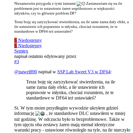
Niesamowita przygoda z tymi żarnami
Zastanawiam się na ile
problemem jest to ustawienie żaren współosiowo w większości
młynków, czy to głównie problem DF?
Teraz boję się zaryzykować stwierdzenia, na ile same żarna dały efekt, a
ile ustawienie ich poprawnie w młynku, chociaż rozumiem, że te
standardowe w DF64 też ustawiałeś?
S
Niedostępny
S
Niedostępny
Semtex
napisał
ostatnio edytowany przez
#3
@
pawel890
napisał w
SSP Lab Sweet V3 w DF64
:
Teraz boję się zaryzykować stwierdzenia, na ile
same żarna dały efekt, a ile ustawienie ich
poprawnie w młynku, chociaż rozumiem, że te
standardowe w DF64 też ustawiałeś?
Si. W tym moim przydługim wywodzie ukryłem gdzieś
informację
, że standardowe DLC ustawiłem w mniej
niż godzinę. W odczuciu było to bezproblemowe. Także w
tym ujęciu oba zestawy żaren mają niemal identyczne
warunki pracy - ustawione równolegle na tyle, na ile starczyło