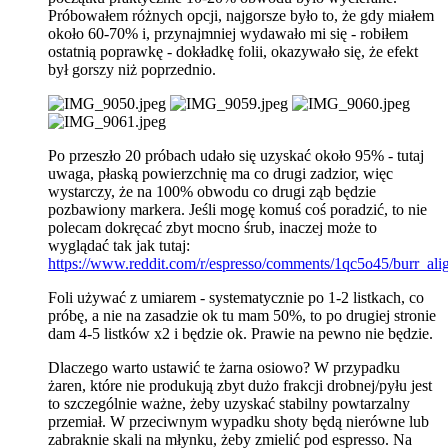
Próbowałem różnych opcji, najgorsze było to, że gdy miałem
około 60-70% i, przynajmniej wydawało mi się - robiłem
ostatnią poprawkę - dokładkę folii, okazywało się, że efekt
był gorszy niż poprzednio.
Po przeszło 20 próbach udało się uzyskać około 95% - tutaj
uwaga, płaską powierzchnię ma co drugi zadzior, więc
wystarczy, że na 100% obwodu co drugi ząb będzie
pozbawiony markera. Jeśli mogę komuś coś poradzić, to nie
polecam dokręcać zbyt mocno śrub, inaczej może to
wyglądać tak jak tutaj:
https://www.reddit.com/r/espresso/comments/1qc5o45/burr_a
Foli używać z umiarem - systematycznie po 1-2 listkach, co
próbę, a nie na zasadzie ok tu mam 50%, to po drugiej stronie
dam 4-5 listków x2 i będzie ok. Prawie na pewno nie będzie.
Dlaczego warto ustawić te żarna osiowo? W przypadku
żaren, które nie produkują zbyt dużo frakcji drobnej/pyłu jest
to szczególnie ważne, żeby uzyskać stabilny powtarzalny
przemiał. W przeciwnym wypadku shoty będą nierówne lub
zabraknie skali na młynku, żeby zmielić pod espresso. Na