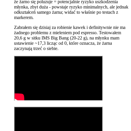
że żarno się poluzuje = potencjalnie ryzyko uszkodzenia
młynka, zbyt duża - powstaje ryzyko minimalnych, ale jednak
odkształceń samego żarna; widać to właśnie po testach z
markerem.
Zabrałem się dzisiaj za robienie kawek i definitywnie nie ma
żadnego problemu z mieleniem pod espresso. Testowałem
20,6 g w sitku IMS Big Bang (20-22 g), na młynku mam
ustawienie ~17,3 licząc od 0, które oznacza, że żarna
zaczynają trzeć o siebie.