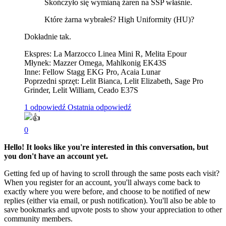
Skończyło się wymianą żaren na SSP właśnie.
Które żarna wybrałeś? High Uniformity (HU)?
Dokładnie tak.
Ekspres: La Marzocco Linea Mini R, Melita Epour
Młynek: Mazzer Omega, Mahlkonig EK43S
Inne: Fellow Stagg EKG Pro, Acaia Lunar
Poprzedni sprzęt: Lelit Bianca, Lelit Elizabeth, Sage Pro
Grinder, Lelit William, Ceado E37S
1 odpowiedź
Ostatnia odpowiedź
0
Hello! It looks like you're interested in this conversation, but
you don't have an account yet.
Getting fed up of having to scroll through the same posts each visit?
When you register for an account, you'll always come back to
exactly where you were before, and choose to be notified of new
replies (either via email, or push notification). You'll also be able to
save bookmarks and upvote posts to show your appreciation to other
community members.