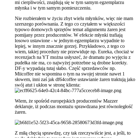
mi cierpliwości, znajdują się w tym samym egzemplarzu
młynka i w tym samym pomieszczeniu.
Nie rozbierałem w życiu zbyt wielu młynków, więc nie mam
szerszego porównania. Z tego co czytałem w większości
typowo domowych sprzętów temat alignmentu żaren jest
pomijany przez producentów. W efekcie młynki trafiają
losowo ustawione - w jednym egzemplarzu wypadnie to
lepiej, w innym znacznie gorzej. Przykładowo, z tego co
wiem, takiej procedury nie przewiduje np. Eureka, chociaż w
recenzjach na YT można usłyszeć, że dramatu po wyjęciu z
pudełka nie ma, co najwyżej potrzebne są drobne korekty.
DF-y wypadają tutaj słabo. Część sprzedawców np.
Miicoffee nie wspomina o tym na swojej stronie nawet 1
słowem, inni zaś jak df64coffee ustawianie żaren traktują jako
swój atut i ukłon w stronę klienta:
Wiem, że spośród europejskich producentów Mazzer
deklaruje, iż podczas montażu sprawdzana jest równoległość
żaren.
Z miłą chęcią sprawdzę, czy tak rzeczywiście jest, a jeśli, to