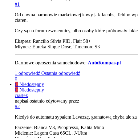
#1
Od dawna baronowie marketowej kawy jak Jacobs, Tchibo wpr
ziaren.
Czy są na forum zwolennicy, albo osoby które próbowały takiej
Ekspres: Rancilio Silvia PID, Flair 58+
Młynek: Eureka Single Dose, Timemore S3
Darmowe ogłoszenia samochodowe:
AutoKompas.pl
1 odpowiedź
Ostatnia odpowiedź
0
C
Niedostępny
C
Niedostępny
ciastek
napisał
ostatnio edytowany przez
#2
Kiedyś do automatu sypałem Lavazzę, granatową chyba ale za 
Parzenie: Bianca V3, Picopresso, Kalita Mino
Mielenie: Lagom Casa 65CL, J-Ultra