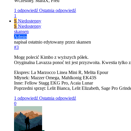
Wcześniej: MaraX, Fred
1 odpowiedź
Ostatnia odpowiedź
1
S
Niedostępny
S
Niedostępny
skansen
Admin
napisał
ostatnio edytowany przez skansen
#3
Mogę polecić Kimbo z wyższych półek.
Oryginalna Lavazza ponoć też jest przyzwoita. Kwestia tylko 
Ekspres: La Marzocco Linea Mini R, Melita Epour
Młynek: Mazzer Omega, Mahlkonig EK43S
Inne: Fellow Stagg EKG Pro, Acaia Lunar
Poprzedni sprzęt: Lelit Bianca, Lelit Elizabeth, Sage Pro Grin
1 odpowiedź
Ostatnia odpowiedź
0