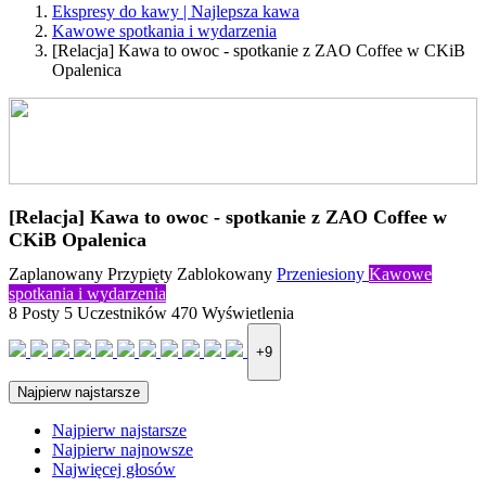
Ekspresy do kawy | Najlepsza kawa
Kawowe spotkania i wydarzenia
[Relacja] Kawa to owoc - spotkanie z ZAO Coffee w CKiB
Opalenica
[Relacja] Kawa to owoc - spotkanie z ZAO Coffee w
CKiB Opalenica
Zaplanowany
Przypięty
Zablokowany
Przeniesiony
Kawowe
spotkania i wydarzenia
8
Posty
5
Uczestników
470
Wyświetlenia
+9
Najpierw najstarsze
Najpierw najstarsze
Najpierw najnowsze
Najwięcej głosów