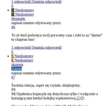
1 odpowiedź
Ostatnia odpowiedź
0
H
Niedostępny
H
Niedostępny
Heniutek
napisał
ostatnio edytowany przez
#6
To że ktoś poświęca swój prywatny czas i robi to za "darmo"
to chapeau bas!
1 odpowiedź
Ostatnia odpowiedź
0
S
Niedostępny
S
Niedostępny
skansen
Admin
napisał
ostatnio edytowany przez
#7
Świetna relacja, super się czytało, dziękujemy.
PS
Mi Opalenica kojarzyła się dotychczas tylko i wyłącznie z
kursującą tam kiedyś kolejką wąskotorową