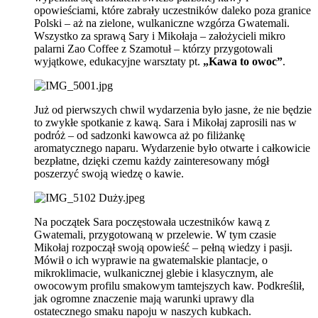
opowieściami, które zabrały uczestników daleko poza granice
Polski – aż na zielone, wulkaniczne wzgórza Gwatemali.
Wszystko za sprawą Sary i Mikołaja – założycieli mikro
palarni Zao Coffee z Szamotuł – którzy przygotowali
wyjątkowe, edukacyjne warsztaty pt.
„Kawa to owoc”
.
Już od pierwszych chwil wydarzenia było jasne, że nie będzie
to zwykłe spotkanie z kawą. Sara i Mikołaj zaprosili nas w
podróż – od sadzonki kawowca aż po filiżankę
aromatycznego naparu. Wydarzenie było otwarte i całkowicie
bezpłatne, dzięki czemu każdy zainteresowany mógł
poszerzyć swoją wiedzę o kawie.
Na początek Sara poczęstowała uczestników kawą z
Gwatemali, przygotowaną w przelewie. W tym czasie
Mikołaj rozpoczął swoją opowieść – pełną wiedzy i pasji.
Mówił o ich wyprawie na gwatemalskie plantacje, o
mikroklimacie, wulkanicznej glebie i klasycznym, ale
owocowym profilu smakowym tamtejszych kaw. Podkreślił,
jak ogromne znaczenie mają warunki uprawy dla
ostatecznego smaku napoju w naszych kubkach.