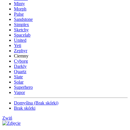
Minty
Morph
Pulse
Sandstone
Simplex
Sketchy
Spacelab
United
Yeti
Zephyr
Ciemny
Cyborg
Darkly
Quartz
Slate
Solar
Superhero
Vapor
Domyślna (Brak skórki)
Brak skórki
Zwiń