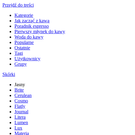
Przejdź do treści
Kategorie
Jak zacząć z kawą
Poradnik espresso
Pierwszy młynek do kawy
Woda do kawy
Popularne
Ostatnie
Tagi
Użytkownicy
Grupy
Skórki
Jasny
Brite
Cerulean
Cosmo
Flatly
Journal
Litera
Lumen
Lux
Materia