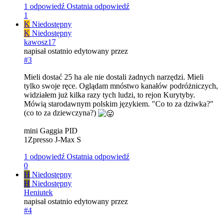
1 odpowiedź
Ostatnia odpowiedź
1
K
Niedostępny
K
Niedostępny
kawosz17
napisał
ostatnio edytowany przez
#3
Mieli dostać 25 ha ale nie dostali żadnych narzędzi. Mieli
tylko swoje ręce. Oglądam mnóstwo kanałów podróżniczych,
widziałem już kilka razy tych ludzi, to rejon Kurytyby.
Mówią starodawnym polskim językiem. "Co to za dziwka?"
(co to za dziewczyna?)
mini Gaggia PID
1Zpresso J-Max S
1 odpowiedź
Ostatnia odpowiedź
0
H
Niedostępny
H
Niedostępny
Heniutek
napisał
ostatnio edytowany przez
#4