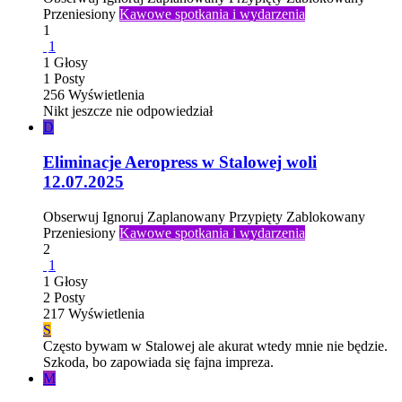
Przeniesiony
Kawowe spotkania i wydarzenia
1
1
1
Głosy
1
Posty
256
Wyświetlenia
Nikt jeszcze nie odpowiedział
D
Eliminacje Aeropress w Stalowej woli
12.07.2025
Obserwuj
Ignoruj
Zaplanowany
Przypięty
Zablokowany
Przeniesiony
Kawowe spotkania i wydarzenia
2
1
1
Głosy
2
Posty
217
Wyświetlenia
S
Często bywam w Stalowej ale akurat wtedy mnie nie będzie.
Szkoda, bo zapowiada się fajna impreza.
M