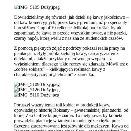
Dowiedzieliśmy się również, jak dzieli się kawy jakościowo –
od kaw komercyjnych, przez kawy premium, aż po speciality
i prestiżowe Cup of Excellence. Mikołaj podkreślał, by nie
zapominać, że kawa to przede wszystkim owoc, a nie gorzki,
czarny napój, którą wielu z nas zna ze studenckich czasów.
Z pomocą pięknych zdjęć z podróży pokazał realia pracy na
plantacjach. Były próbki zielonej kawy, cascary, ziaren z
defektami, a także przykłady nierównego wypału – z
wyjaśnieniem, dlaczego takie rzeczy się zdarzają. Mówił też o
„coffee soldiers” – kiełkujących roślinach kawy z
charakterystycznymi „hełmami” z ziarenka.
Poruszył ważny temat roli kobiet w produkcji kawy,
opowiadając historię Roksany – gwatemalskiej plantatorki, od
której Zao Coffee kupuje ziarna. To nietypowe, by kobieta
prowadziła plantację w tamtym rejonie, gdzie ciężka praca
fizyczna zarezerwowana jest głównie dla mężczyzn. Kawa od