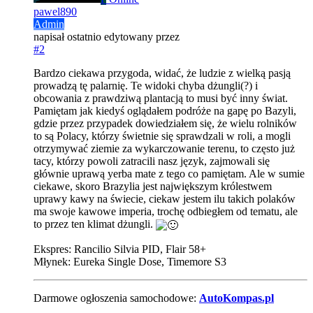
pawel890
Admin
napisał
ostatnio edytowany przez
#2
Bardzo ciekawa przygoda, widać, że ludzie z wielką pasją
prowadzą tę palarnię. Te widoki chyba dżungli(?) i
obcowania z prawdziwą plantacją to musi być inny świat.
Pamiętam jak kiedyś oglądałem podróże na gapę po Bazyli,
gdzie przez przypadek dowiedziałem się, że wielu rolników
to są Polacy, którzy świetnie się sprawdzali w roli, a mogli
otrzymywać ziemie za wykarczowanie terenu, to często już
tacy, którzy powoli zatracili nasz język, zajmowali się
głównie uprawą yerba mate z tego co pamiętam. Ale w sumie
ciekawe, skoro Brazylia jest największym królestwem
uprawy kawy na świecie, ciekaw jestem ilu takich polaków
ma swoje kawowe imperia, trochę odbiegłem od tematu, ale
to przez ten klimat dżungli.
Ekspres: Rancilio Silvia PID, Flair 58+
Młynek: Eureka Single Dose, Timemore S3
Darmowe ogłoszenia samochodowe:
AutoKompas.pl