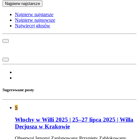
Najpierw najstarsze
Najpierw najstarsze
Najpierw najnowsze
Najwięcej głosów
Sugerowane posty
S
Włochy w Willi 2025 | 25–27 lipca 2025 | Willa
Decjusza w Krakowie
Obserwuj
Ignoruj
Zaplanowany
Przypięty
Zablokowany