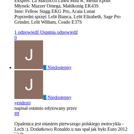
Ekspres: La Marzocco Linea Mini R, Melita Epour
Młynek: Mazzer Omega, Mahlkonig EK43S
Inne: Fellow Stagg EKG Pro, Acaia Lunar
Poprzedni sprzęt: Lelit Bianca, Lelit Elizabeth, Sage Pro
Grinder, Lelit William, Ceado E37S
1 odpowiedź
Ostatnia odpowiedź
0
Y
Niedostępny
Y
Niedostępny
yendrzei
napisał
ostatnio edytowany przez
#8
Opalenica jest miastem pierwszego polskiego motocykla -
Lech :). Dodatkowo Ronaldo u nas spał jak było Euro 2012