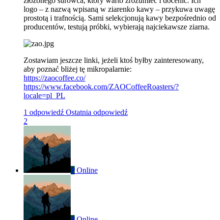
złożonego surowca, który warto zrozumieć i docenić. Ich
logo – z nazwą wpisaną w ziarenko kawy – przykuwa uwagę
prostotą i trafnością. Sami selekcjonują kawy bezpośrednio od
producentów, testują próbki, wybierają najciekawsze ziarna.
Zostawiam jeszcze linki, jeżeli ktoś byłby zainteresowany,
aby poznać bliżej tę mikropalarnie:
https://zaocoffee.co/
https://www.facebook.com/ZAOCoffeeRoasters/?
locale=pl_PL
1 odpowiedź
Ostatnia odpowiedź
2
P
Online
P
Online