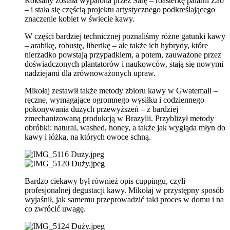
Roksany została wypalona przez Sarę – roasterkę palarni Zao
– i stała się częścią projektu artystycznego podkreślającego
znaczenie kobiet w świecie kawy.
W części bardziej technicznej poznaliśmy różne gatunki kawy
– arabikę, robustę, liberikę – ale także ich hybrydy, które
nierzadko powstają przypadkiem, a potem, zauważone przez
doświadczonych plantatorów i naukowców, stają się nowymi
nadziejami dla zrównoważonych upraw.
Mikołaj zestawił także metody zbioru kawy w Gwatemali –
ręczne, wymagające ogromnego wysiłku i codziennego
pokonywania dużych przewyższeń – z bardziej
zmechanizowaną produkcją w Brazylii. Przybliżył metody
obróbki: natural, washed, honey, a także jak wygląda młyn do
kawy i łóżka, na których owoce schną.
Bardzo ciekawy był również opis cuppingu, czyli
profesjonalnej degustacji kawy. Mikołaj w przystępny sposób
wyjaśnił, jak samemu przeprowadzić taki proces w domu i na
co zwrócić uwagę.