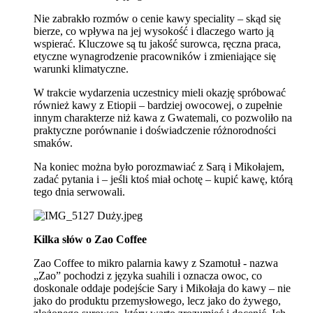
Nie zabrakło rozmów o cenie kawy speciality – skąd się
bierze, co wpływa na jej wysokość i dlaczego warto ją
wspierać. Kluczowe są tu jakość surowca, ręczna praca,
etyczne wynagrodzenie pracowników i zmieniające się
warunki klimatyczne.
W trakcie wydarzenia uczestnicy mieli okazję spróbować
również kawy z Etiopii – bardziej owocowej, o zupełnie
innym charakterze niż kawa z Gwatemali, co pozwoliło na
praktyczne porównanie i doświadczenie różnorodności
smaków.
Na koniec można było porozmawiać z Sarą i Mikołajem,
zadać pytania i – jeśli ktoś miał ochotę – kupić kawę, którą
tego dnia serwowali.
Kilka słów o Zao Coffee
Zao Coffee to mikro palarnia kawy z Szamotuł - nazwa
„Zao” pochodzi z języka suahili i oznacza owoc, co
doskonale oddaje podejście Sary i Mikołaja do kawy – nie
jako do produktu przemysłowego, lecz jako do żywego,