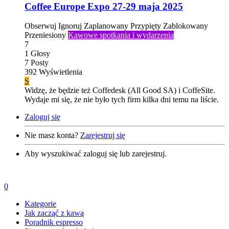
Coffee Europe Expo 27-29 maja 2025
Obserwuj
Ignoruj
Zaplanowany
Przypięty
Zablokowany
Przeniesiony
Kawowe spotkania i wydarzenia
7
1
Głosy
7
Posty
392
Wyświetlenia
S
Widzę, że będzie też Coffedesk (All Good SA) i CoffeSite.
Wydaje mi się, że nie było tych firm kilka dni temu na liście.
Zaloguj się
Nie masz konta?
Zarejestruj się
Aby wyszukiwać zaloguj się lub zarejestruj.
0
Kategorie
Jak zacząć z kawą
Poradnik espresso